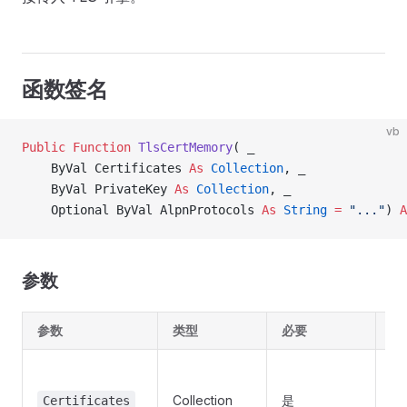
函数签名
vb
Public Function 
TlsCertMemory
( _
    ByVal Certificates 
As
 Collection
, _
    ByVal PrivateKey 
As
 Collection
, _
    Optional ByVal AlpnProtocols 
As
 String
 =
 "..."
) 
A
参数
参数
类型
必要
说
证
每
Collection
是
Certificates