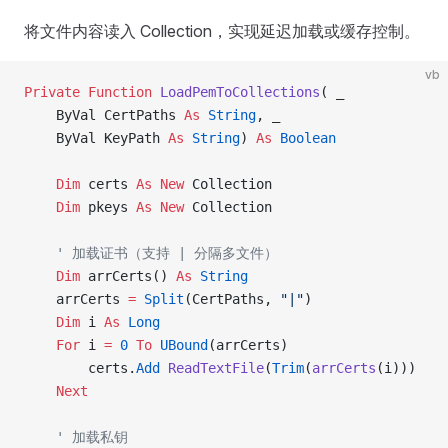
将文件内容读入 Collection，实现延迟加载或缓存控制。
vb
Private Function 
LoadPemToCollections
( _
    ByVal CertPaths 
As
 String
, _
    ByVal KeyPath 
As
 String
) 
As
 Boolean
    Dim
 certs 
As New 
Collection
    Dim
 pkeys 
As New 
Collection
    ' 加载证书（支持 | 分隔多文件）
    Dim
 arrCerts() 
As
 String
    arrCerts 
=
 Split
(CertPaths, 
"|"
)
    Dim
 i 
As
 Long
    For
 i 
=
 0
 To
 UBound
(arrCerts)
        certs.
Add
 ReadTextFile
(
Trim
(
arrCerts
(i)))
    Next
    ' 加载私钥