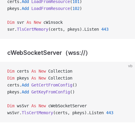
certs.
Add
 LoadFromResource
(
101
)
pkeys.
Add
 LoadFromResource
(
102
)
Dim
 svr 
As New 
cWinsock
svr.
TlsCertMemory
(certs, pkeys).Listen 
443
cWebSocketServer（wss://）
vb
Dim
 certs 
As New 
Collection
Dim
 pkeys 
As New 
Collection
certs.
Add
 GetCertFromConfig
()
pkeys.
Add
 GetKeyFromConfig
()
Dim
 wsSvr 
As New 
cWebSocketServer
wsSvr.
TlsCertMemory
(certs, pkeys).Listen 
443