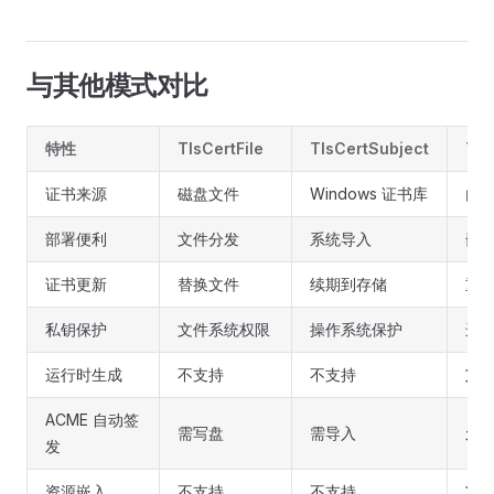
与其他模式对比
特性
TlsCertFile
TlsCertSubject
Tls
证书来源
磁盘文件
Windows 证书库
内存 
部署便利
文件分发
系统导入
嵌入
证书更新
替换文件
续期到存储
重
私钥保护
文件系统权限
操作系统保护
进
运行时生成
不支持
不支持
支
ACME 自动签
需写盘
需导入
天
发
资源嵌入
不支持
不支持
支