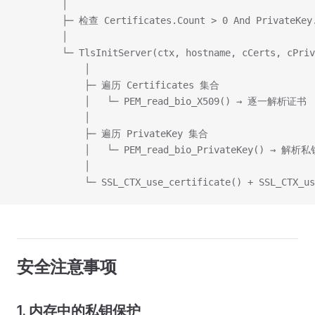
        │
        ├─ 检查 Certificates.Count > 0 And PrivateKey
        │
        └─ TlsInitServer(ctx, hostname, cCerts, cPriv
            │
            ├─ 遍历 Certificates 集合
            │   └─ PEM_read_bio_X509() → 逐一解析证书
            │
            ├─ 遍历 PrivateKey 集合
            │   └─ PEM_read_bio_PrivateKey() → 解析私
            │
            └─ SSL_CTX_use_certificate() + SSL_CTX_us
安全注意事项
1. 内存中的私钥保护