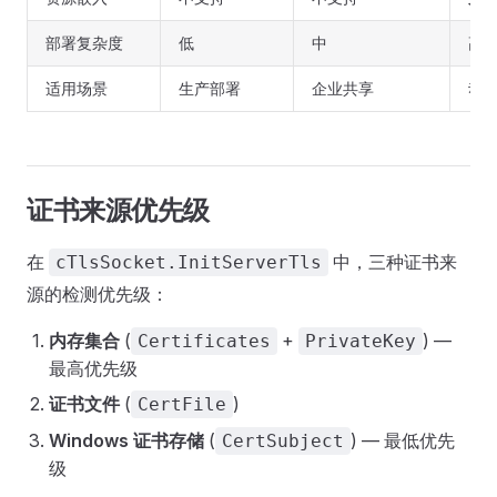
部署复杂度
低
中
高
适用场景
生产部署
企业共享
动态
证书来源优先级
在
中，三种证书来
cTlsSocket.InitServerTls
源的检测优先级：
内存集合
(
+
) —
Certificates
PrivateKey
最高优先级
证书文件
(
)
CertFile
Windows 证书存储
(
) — 最低优先
CertSubject
级