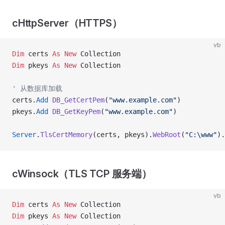
cHttpServer（HTTPS）
vb
Dim
 certs 
As New 
Collection
Dim
 pkeys 
As New 
Collection
' 从数据库加载
certs.
Add
 DB_GetCertPem
(
"www.example.com"
)
pkeys.
Add
 DB_GetKeyPem
(
"www.example.com"
)
Server
.
TlsCertMemory
(certs, pkeys).
WebRoot
(
"C:\www"
).
cWinsock（TLS TCP 服务端）
vb
Dim
 certs 
As New 
Collection
Dim
 pkeys 
As New 
Collection