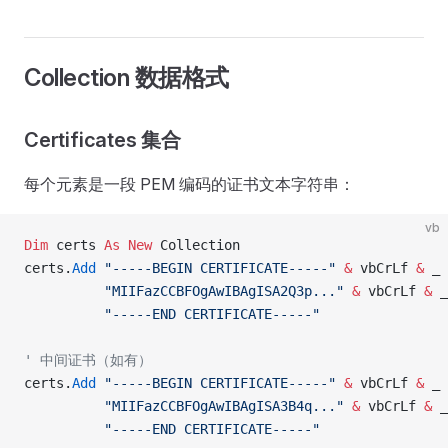
Collection 数据格式
Certificates 集合
每个元素是一段 PEM 编码的证书文本字符串：
vb
Dim
 certs 
As New 
Collection
certs.
Add
 "-----BEGIN CERTIFICATE-----"
 &
 vbCrLf 
&
 _
          "MIIFazCCBFOgAwIBAgISA2Q3p..."
 &
 vbCrLf 
&
 _
          "-----END CERTIFICATE-----"
' 中间证书（如有）
certs.
Add
 "-----BEGIN CERTIFICATE-----"
 &
 vbCrLf 
&
 _
          "MIIFazCCBFOgAwIBAgISA3B4q..."
 &
 vbCrLf 
&
 _
          "-----END CERTIFICATE-----"