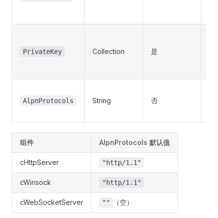
P
书
私
个
Collection
是
PrivateKey
P
钥
A
String
否
商
AlpnProtocols
认
组件
AlpnProtocols 默认值
cHttpServer
"http/1.1"
cWinsock
"http/1.1"
cWebSocketServer
（空）
""