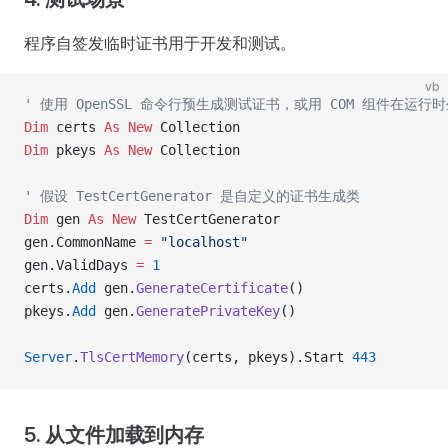
程序自签发临时证书用于开发和测试。
vb
' 使用 OpenSSL 命令行预生成测试证书，或用 COM 组件在运行
Dim
 certs 
As New 
Collection
Dim
 pkeys 
As New 
Collection
' 假设 TestCertGenerator 是自定义的证书生成类
Dim
 gen 
As New 
TestCertGenerator
gen.CommonName 
=
 "localhost"
gen.ValidDays 
=
 1
certs.
Add
 gen.
GenerateCertificate
()
pkeys.
Add
 gen.
GeneratePrivateKey
()
Server
.
TlsCertMemory
(certs, pkeys).Start 
443
5. 从文件加载到内存