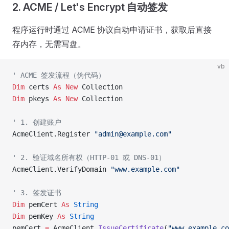
2. ACME / Let's Encrypt 自动签发
程序运行时通过 ACME 协议自动申请证书，获取后直接
存内存，无需写盘。
vb
' ACME 签发流程（伪代码）
Dim
 certs 
As New 
Collection
Dim
 pkeys 
As New 
Collection
' 1. 创建账户
AcmeClient.Register 
"admin@example.com"
' 2. 验证域名所有权（HTTP-01 或 DNS-01）
AcmeClient.VerifyDomain 
"www.example.com"
' 3. 签发证书
Dim
 pemCert 
As
 String
Dim
 pemKey 
As
 String
pemCert 
=
 AcmeClient.
IssueCertificate
(
"www.example.co