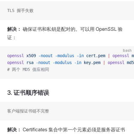
TLS 握手失败
解决：
确保证书和私钥是配对的。可以用 OpenSSL 验
证：
bash
openssl
 x509
 -noout
 -modulus
 -in
 cert.pem
 |
 openssl
 m
openssl
 rsa
 -noout
 -modulus
 -in
 key.pem
 |
 openssl
 md5
# 两个 MD5 值应相同
3. 证书顺序错误
客户端报证书链不完整
解决：
Certificates 集合中第一个元素必须是服务器证书