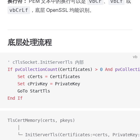
换行符：
PEM 文本中的换行可以是
、
或
vbCr
vbLf
，底层 OpenSSL 均能识别。
vbCrLf
底层处理流程
vb
' cTlsSocket.InitServerTls 内部
If
 pvCollectionCount
(Certificates) 
>
 0
 And
 pvCollecti
    Set 
cCerts 
=
 Certificates
    Set 
cPrivKey 
=
 PrivateKey
    GoTo StartTls
End If
TlsCertMemory(certs, pkeys)
    │
    └─ InitServerTls(Certificates:=certs, PrivateKey: