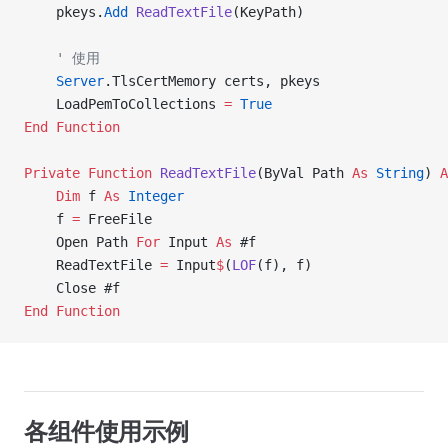
    pkeys.
Add
 ReadTextFile
(KeyPath)
    ' 使用
    Server
.TlsCertMemory certs, pkeys
    LoadPemToCollections 
=
 True
End Function
Private Function 
ReadTextFile
(ByVal Path 
As
 String
) 
A
    Dim
 f 
As
 Integer
    f 
=
 FreeFile
    Open Path 
For
 Input 
As
 #f
    ReadTextFile 
=
 Input
$
(
LOF
(f), f)
    Close #f
End Function
各组件使用示例