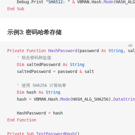
    Debug.Print 
"SHA512: "
 &
 VBMAN.Hash.
Mode
(HASH_ALG
End Sub
示例3: 密码哈希存储
vb
Private Function 
HashPassword
(password 
As
 String
, sal
    ' 组合密码和盐值
    Dim
 saltedPassword 
As
 String
    saltedPassword 
=
 password 
&
 salt
    ' 使用 SHA256 计算哈希
    Dim
 hash 
As
 String
    hash 
=
 VBMAN.Hash.
Mode
(HASH_ALG_SHA256).
DataStrin
    HashPassword 
=
 hash
End Function
Private Sub 
TestPasswordHash
()