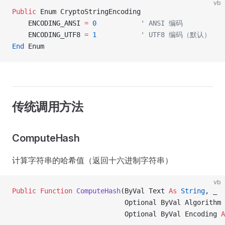
vb
Public
 Enum CryptoStringEncoding
    ENCODING_ANSI 
=
 0
           ' ANSI 编码
    ENCODING_UTF8 
=
 1
           ' UTF8 编码（默认）
End
 Enum
传统调用方法
ComputeHash
计算字符串的哈希值（返回十六进制字符串）
vb
Public Function 
ComputeHash
(ByVal Text 
As
 String
, _
                            Optional ByVal Algorithm 
                            Optional ByVal Encoding 
A