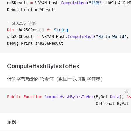
md5Result 
=
 VBMAN.Hash.
ComputeHash
(
"邓伟"
, HASH_ALG_M
Debug.Print md5Result
' SHA256 计算
Dim
 sha256Result 
As
 String
sha256Result 
=
 VBMAN.Hash.
ComputeHash
(
"Hello World"
, 
Debug.Print sha256Result
ComputeHashBytesToHex
计算字节数组的哈希值（返回十六进制字符串）
vb
Public Function 
ComputeHashBytesToHex
(ByRef 
Data
() 
As
                                      Optional ByVal 
示例
: