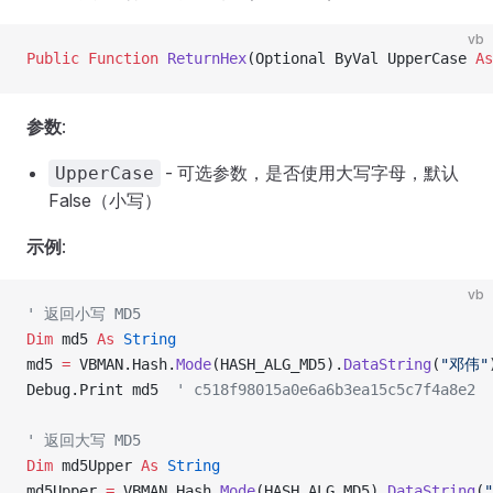
vb
Public Function 
ReturnHex
(Optional ByVal UpperCase 
As
参数
:
- 可选参数，是否使用大写字母，默认
UpperCase
False（小写）
示例
:
vb
' 返回小写 MD5
Dim
 md5 
As
 String
md5 
=
 VBMAN.Hash.
Mode
(HASH_ALG_MD5).
DataString
(
"邓伟"
Debug.Print md5  
' c518f98015a0e6a6b3ea15c5c7f4a8e2
' 返回大写 MD5
Dim
 md5Upper 
As
 String
md5Upper 
=
 VBMAN.Hash.
Mode
(HASH_ALG_MD5).
DataString
(