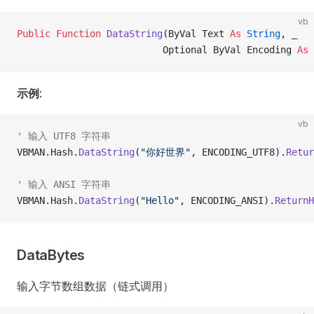
vb
Public Function 
DataString
(ByVal Text 
As
 String
, _
                          Optional ByVal Encoding 
As
 
示例
:
vb
' 输入 UTF8 字符串
VBMAN.Hash.
DataString
(
"你好世界"
, ENCODING_UTF8).
Retur
' 输入 ANSI 字符串
VBMAN.Hash.
DataString
(
"Hello"
, ENCODING_ANSI).
ReturnH
DataBytes
输入字节数组数据（链式调用）