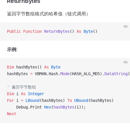
ReturnBytes
返回字节数组格式的哈希值（链式调用）
vb
Public Function 
ReturnBytes
() 
As
 Byte
()
示例
:
vb
Dim
 hashBytes() 
As
 Byte
hashBytes 
=
 VBMAN.Hash.
Mode
(HASH_ALG_MD5).
DataString
(
' 遍历字节数组
Dim
 i 
As
 Integer
For
 i 
=
 LBound
(hashBytes) 
To
 UBound
(hashBytes)
    Debug.Print 
Hex
(
hashBytes
(i));
Next