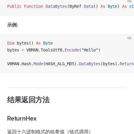
vb
Public Function 
DataBytes
(ByRef 
Data
() 
As
 Byte
) 
As
 cC
示例
:
vb
Dim
 bytes() 
As
 Byte
bytes 
=
 VBMAN.ToolsUtf8.
Encode
(
"Hello"
)
VBMAN.Hash.
Mode
(HASH_ALG_MD5).
DataBytes
(bytes).
Return
结果返回方法
ReturnHex
返回十六进制格式的哈希值（链式调用）