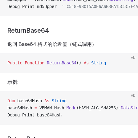
Debug.Print md5Upper  
' C518F98015A0E6A6B3EA15C5C7F4A
ReturnBase64
返回 Base64 格式的哈希值（链式调用）
vb
Public Function 
ReturnBase64
() 
As
 String
示例
:
vb
Dim
 base64Hash 
As
 String
base64Hash 
=
 VBMAN.Hash.
Mode
(HASH_ALG_SHA256).
DataStr
Debug.Print base64Hash