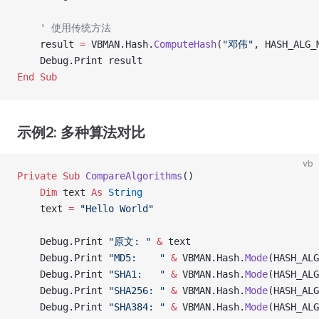
    ' 使用传统方法
    result 
=
 VBMAN.Hash.
ComputeHash
(
"邓伟"
, HASH_ALG_
    Debug.Print result
End Sub
示例2: 多种算法对比
vb
Private Sub 
CompareAlgorithms
()
    Dim
 text 
As
 String
    text 
=
 "Hello World"
    Debug.Print 
"原文: "
 &
 text
    Debug.Print 
"MD5:    "
 &
 VBMAN.Hash.
Mode
(HASH_ALG
    Debug.Print 
"SHA1:   "
 &
 VBMAN.Hash.
Mode
(HASH_ALG
    Debug.Print 
"SHA256: "
 &
 VBMAN.Hash.
Mode
(HASH_ALG
    Debug.Print 
"SHA384: "
 &
 VBMAN.Hash.
Mode
(HASH_ALG