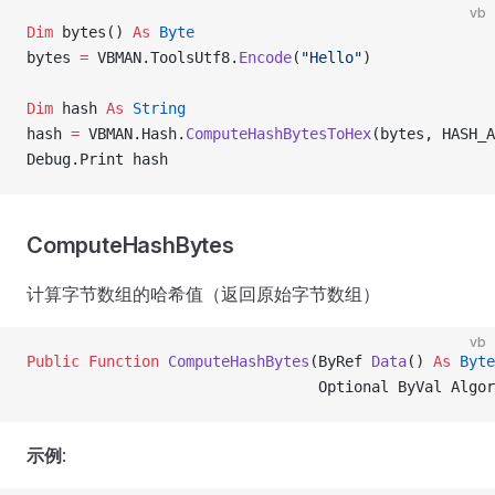
vb
Dim
 bytes() 
As
 Byte
bytes 
=
 VBMAN.ToolsUtf8.
Encode
(
"Hello"
)
Dim
 hash 
As
 String
hash 
=
 VBMAN.Hash.
ComputeHashBytesToHex
(bytes, HASH_A
Debug.Print hash
ComputeHashBytes
计算字节数组的哈希值（返回原始字节数组）
vb
Public Function 
ComputeHashBytes
(ByRef 
Data
() 
As
 Byte
                                 Optional ByVal Algor
示例
: