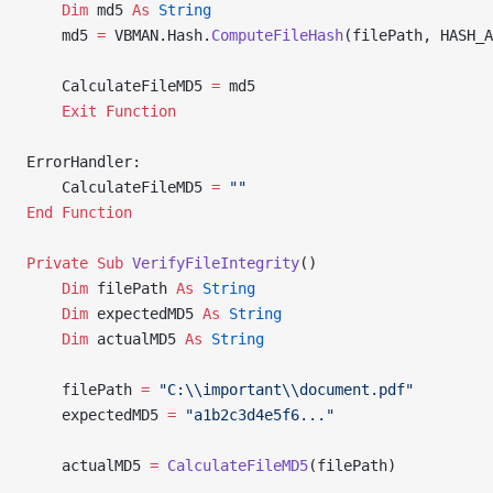
    Dim
 md5 
As
 String
    md5 
=
 VBMAN.Hash.
ComputeFileHash
(filePath, HASH_A
    CalculateFileMD5 
=
 md5
    Exit Function
ErrorHandler:
    CalculateFileMD5 
=
 ""
End Function
Private Sub 
VerifyFileIntegrity
()
    Dim
 filePath 
As
 String
    Dim
 expectedMD5 
As
 String
    Dim
 actualMD5 
As
 String
    filePath 
=
 "C:\\important\\document.pdf"
    expectedMD5 
=
 "a1b2c3d4e5f6..."
    actualMD5 
=
 CalculateFileMD5
(filePath)