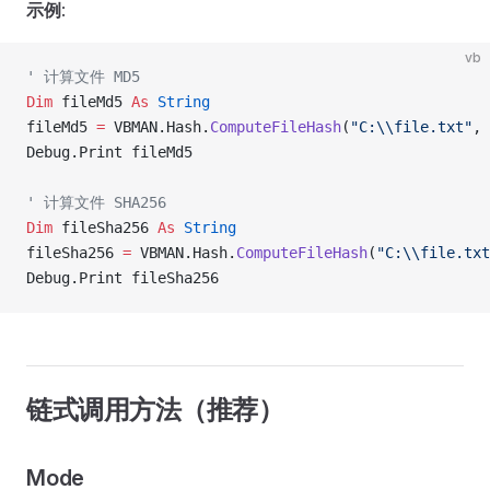
示例
:
vb
' 计算文件 MD5
Dim
 fileMd5 
As
 String
fileMd5 
=
 VBMAN.Hash.
ComputeFileHash
(
"C:\\file.txt"
, 
Debug.Print fileMd5
' 计算文件 SHA256
Dim
 fileSha256 
As
 String
fileSha256 
=
 VBMAN.Hash.
ComputeFileHash
(
"C:\\file.txt
Debug.Print fileSha256
链式调用方法（推荐）
Mode