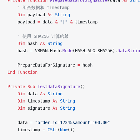
Private Function 
PrepareDataForSignature
(data 
As
 Stri
    ' 组合数据和 timestamp
    Dim
 payload 
As
 String
    payload 
=
 data 
&
 "|"
 &
 timestamp
    ' 使用 SHA256 计算哈希
    Dim
 hash 
As
 String
    hash 
=
 VBMAN.Hash.
Mode
(HASH_ALG_SHA256).
DataStrin
    PrepareDataForSignature 
=
 hash
End Function
Private Sub 
TestDataSignature
()
    Dim
 data 
As
 String
    Dim
 timestamp 
As
 String
    Dim
 signature 
As
 String
    data 
=
 "order_id=12345&amount=100.00"
    timestamp 
=
 CStr
(
Now
())