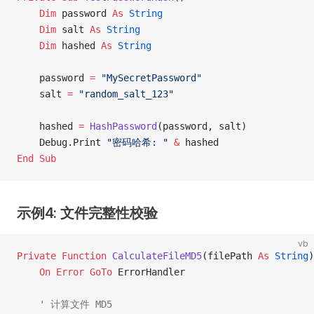
    Dim
 password 
As
 String
    Dim
 salt 
As
 String
    Dim
 hashed 
As
 String
    password 
=
 "MySecretPassword"
    salt 
=
 "random_salt_123"
    hashed 
=
 HashPassword
(password, salt)
    Debug.Print 
"密码哈希: "
 &
 hashed
End Sub
示例4: 文件完整性校验
vb
Private Function 
CalculateFileMD5
(filePath 
As
 String
)
    On Error GoTo 
ErrorHandler
    ' 计算文件 MD5