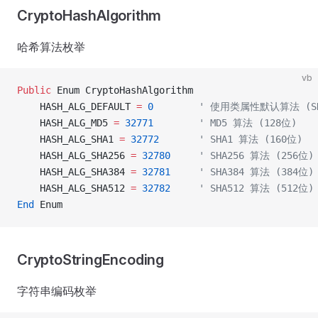
CryptoHashAlgorithm
哈希算法枚举
vb
Public
 Enum CryptoHashAlgorithm
    HASH_ALG_DEFAULT 
=
 0
        ' 使用类属性默认算法 (SH
    HASH_ALG_MD5 
=
 32771
        ' MD5 算法 (128位)
    HASH_ALG_SHA1 
=
 32772
       ' SHA1 算法 (160位)
    HASH_ALG_SHA256 
=
 32780
     ' SHA256 算法 (256位)
    HASH_ALG_SHA384 
=
 32781
     ' SHA384 算法 (384位)
    HASH_ALG_SHA512 
=
 32782
     ' SHA512 算法 (512位)
End
 Enum
CryptoStringEncoding
字符串编码枚举