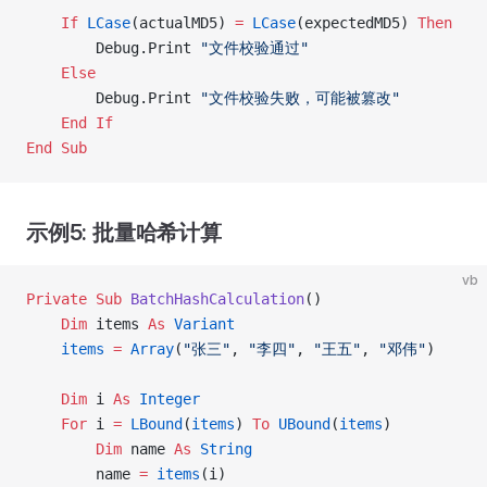
    If
 LCase
(actualMD5) 
=
 LCase
(expectedMD5) 
Then
        Debug.Print 
"文件校验通过"
    Else
        Debug.Print 
"文件校验失败，可能被篡改"
    End If
End Sub
示例5: 批量哈希计算
vb
Private Sub 
BatchHashCalculation
()
    Dim
 items 
As
 Variant
    items
 =
 Array
(
"张三"
, 
"李四"
, 
"王五"
, 
"邓伟"
)
    Dim
 i 
As
 Integer
    For
 i 
=
 LBound
(
items
) 
To
 UBound
(
items
)
        Dim
 name 
As
 String
        name 
=
 items
(i)