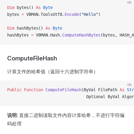
vb
Dim
 bytes() 
As
 Byte
bytes 
=
 VBMAN.ToolsUtf8.
Encode
(
"Hello"
)
Dim
 hashBytes() 
As
 Byte
hashBytes 
=
 VBMAN.Hash.
ComputeHashBytes
(bytes, HASH_A
ComputeFileHash
计算文件的哈希值（返回十六进制字符串）
vb
Public Function 
ComputeFileHash
(ByVal FilePath 
As
 Str
                                 Optional ByVal Algor
说明
: 直接二进制读取文件内容计算哈希，不进行字符编
码处理