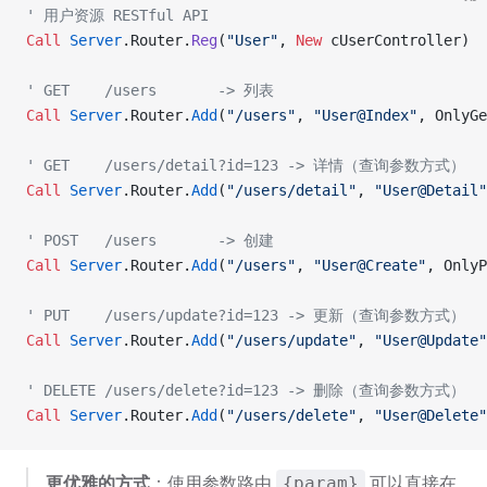
' 用户资源 RESTful API
Call 
Server
.Router.
Reg
(
"User"
,
 New 
cUserController)
' GET    /users       -> 列表
Call 
Server
.Router.
Add
(
"/users"
, 
"User@Index"
, OnlyGe
' GET    /users/detail?id=123 -> 详情（查询参数方式）
Call 
Server
.Router.
Add
(
"/users/detail"
, 
"User@Detail"
' POST   /users       -> 创建
Call 
Server
.Router.
Add
(
"/users"
, 
"User@Create"
, OnlyP
' PUT    /users/update?id=123 -> 更新（查询参数方式）
Call 
Server
.Router.
Add
(
"/users/update"
, 
"User@Update"
' DELETE /users/delete?id=123 -> 删除（查询参数方式）
Call 
Server
.Router.
Add
(
"/users/delete"
, 
"User@Delete"
更优雅的方式
：使用参数路由
可以直接在
{param}