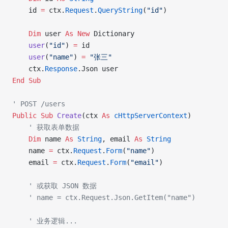
    id 
=
 ctx.
Request
.
QueryString
(
"id"
)
    Dim
 user 
As New 
Dictionary
    user
(
"id"
) 
=
 id
    user
(
"name"
) 
=
 "张三"
    ctx.
Response
.Json user
End Sub
' POST /users
Public Sub 
Create
(ctx 
As
 cHttpServerContext
)
    ' 获取表单数据
    Dim
 name 
As
 String
, email 
As
 String
    name 
=
 ctx.
Request
.
Form
(
"name"
)
    email 
=
 ctx.
Request
.
Form
(
"email"
)
    ' 或获取 JSON 数据
    ' name = ctx.Request.Json.GetItem("name")
    ' 业务逻辑...