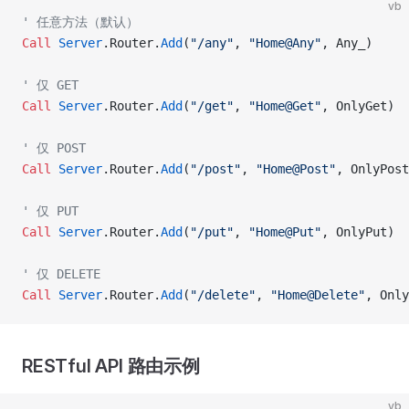
vb
' 任意方法（默认）
Call 
Server
.Router.
Add
(
"/any"
, 
"Home@Any"
, Any_)
' 仅 GET
Call 
Server
.Router.
Add
(
"/get"
, 
"Home@Get"
, OnlyGet)
' 仅 POST
Call 
Server
.Router.
Add
(
"/post"
, 
"Home@Post"
, OnlyPost
' 仅 PUT
Call 
Server
.Router.
Add
(
"/put"
, 
"Home@Put"
, OnlyPut)
' 仅 DELETE
Call 
Server
.Router.
Add
(
"/delete"
, 
"Home@Delete"
, Only
RESTful API 路由示例
vb