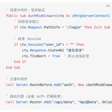
vb
' 前置中间件：登录验证
Public Sub 
AuthMiddleware
(ctx 
As
 cHttpServerContext
)
    ' 排除登录接口
    If
 ctx.
Request
.PathInfo 
=
 "/login"
 Then
 Exit Sub
    ' 检查 Session
    If
 ctx.
Session
(
"user_id"
) 
=
 ""
 Then
        ctx.
Response
.State401 
"请先登录"
        ctx.fIsAbort 
=
 True
  ' 终止后续处理
    End If
End Sub
' 注册中间件
Call 
Server
.RouteBefore.
Add
(
"auth"
,
 New 
cAuthMiddlewa
' 路由注册（会被 auth 拦截检查）
Call 
Server
.Router.
Add
(
"/api/data"
, 
"Api@Data"
, OnlyG