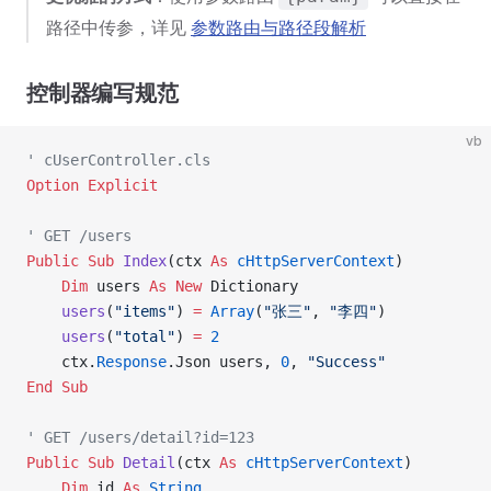
路径中传参，详见
参数路由与路径段解析
控制器编写规范
vb
' cUserController.cls
Option Explicit
' GET /users
Public Sub 
Index
(ctx 
As
 cHttpServerContext
)
    Dim
 users 
As New 
Dictionary
    users
(
"items"
) 
=
 Array
(
"张三"
, 
"李四"
)
    users
(
"total"
) 
=
 2
    ctx.
Response
.Json users, 
0
, 
"Success"
End Sub
' GET /users/detail?id=123
Public Sub 
Detail
(ctx 
As
 cHttpServerContext
)
    Dim
 id 
As
 String