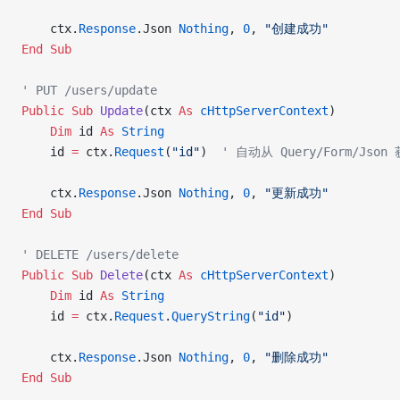
    ctx.
Response
.Json
 Nothing
, 
0
, 
"创建成功"
End Sub
' PUT /users/update
Public Sub 
Update
(ctx 
As
 cHttpServerContext
)
    Dim
 id 
As
 String
    id 
=
 ctx.
Request
(
"id"
)  
' 自动从 Query/Form/Json
    ctx.
Response
.Json
 Nothing
, 
0
, 
"更新成功"
End Sub
' DELETE /users/delete
Public Sub 
Delete
(ctx 
As
 cHttpServerContext
)
    Dim
 id 
As
 String
    id 
=
 ctx.
Request
.
QueryString
(
"id"
)
    ctx.
Response
.Json
 Nothing
, 
0
, 
"删除成功"
End Sub