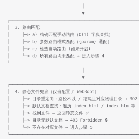
                              │
                              ▼
┌────────────────────────────────────────────────────
│  3. 路由匹配                                        
│     ├─> a) 精确匹配手动路由（O(1) 字典查找）            
│     ├─> b) 参数路由模式匹配（{param} 通配）            
│     ├─> c) 检查自动路由 (如果开启)                    
│     └─> d) 所有路由均未匹配 → 进入步骤 4               
└────────────────────────────────────────────────────
                              │
                              ▼
┌────────────────────────────────────────────────────
│  4. 静态文件兜底（仅当配置了 WebRoot）                 
│     ├─> 目录重定向：路径不以 / 结尾且对应物理目录 → 302  
│     ├─> 默认文档查找：遍历 index.html / index.htm 等  
│     ├─> 找到文件 → 返回静态文件 ✅                     
│     ├─> 目录无默认文档 → 403 Forbidden 🔒             
│     └─> 不存在对应文件 → 进入步骤 5                   
└────────────────────────────────────────────────────