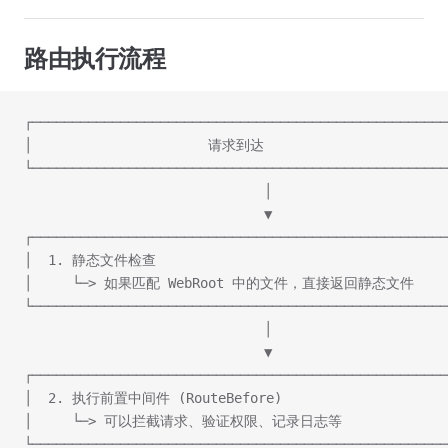
路由执行流程
┌────────────────────────────────────────────────────
│                      请求到达                       
└────────────────────────────────────────────────────
                              │
                              ▼
┌────────────────────────────────────────────────────
│  1. 静态文件检查                                     
│     └─> 如果匹配 WebRoot 中的文件，直接返回静态文件      
└────────────────────────────────────────────────────
                              │
                              ▼
┌────────────────────────────────────────────────────
│  2. 执行前置中间件 (RouteBefore)                     
│     └─> 可以拦截请求、验证权限、记录日志等              
└────────────────────────────────────────────────────