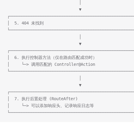
                              │
                              ▼
┌────────────────────────────────────────────────────
│  5. 404 未找到                                      
└────────────────────────────────────────────────────
                              │
                              ▼
┌────────────────────────────────────────────────────
│  6. 执行控制器方法（仅在路由匹配成功时）                 
│     └─> 调用匹配的 Controller@Action                
└────────────────────────────────────────────────────
                              │
                              ▼
┌────────────────────────────────────────────────────
│  7. 执行后置处理 (RouteAfter)                        
│     └─> 可以添加响应头、记录响应日志等                  
└────────────────────────────────────────────────────