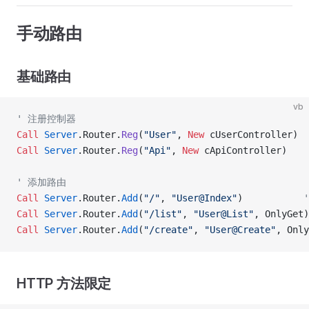
手动路由
基础路由
vb
' 注册控制器
Call 
Server
.Router.
Reg
(
"User"
,
 New 
cUserController)
Call 
Server
.Router.
Reg
(
"Api"
,
 New 
cApiController)
' 添加路由
Call 
Server
.Router.
Add
(
"/"
, 
"User@Index"
)           
Call 
Server
.Router.
Add
(
"/list"
, 
"User@List"
, OnlyGet)
Call 
Server
.Router.
Add
(
"/create"
, 
"User@Create"
, Only
HTTP 方法限定