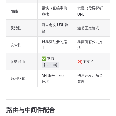
更快（直接字典
稍慢（需要解析
性能
查找）
URL）
可自定义 URL 路
灵活性
遵循固定格式
径
只暴露注册的路
暴露所有公共方
安全性
由
法
✅ 支持
参数路由
❌ 不支持
{param}
API 服务、生产
快速开发、后台
适用场景
环境
管理
路由与中间件配合