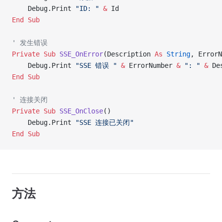
    Debug.Print 
"ID: "
 &
 Id
End Sub
' 发生错误
Private Sub 
SSE_OnError
(Description 
As
 String
, ErrorN
    Debug.Print 
"SSE 错误 "
 &
 ErrorNumber 
&
 ": "
 &
 De
End Sub
' 连接关闭
Private Sub 
SSE_OnClose
()
    Debug.Print 
"SSE 连接已关闭"
End Sub
方法