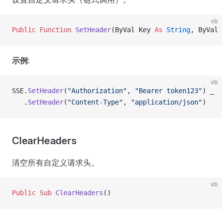
vb
Public Function 
SetHeader
(ByVal Key 
As
 String
, ByVal 
示例
:
vb
SSE.
SetHeader
(
"Authorization"
, 
"Bearer token123"
) _
   .
SetHeader
(
"Content-Type"
, 
"application/json"
)
ClearHeaders
清空所有自定义请求头。
vb
Public Sub 
ClearHeaders
()