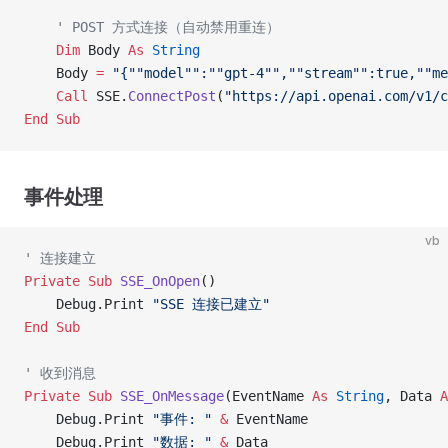
    ' POST 方式连接（自动禁用重连）
    Dim
 Body 
As
 String
    Body 
=
 "{""model"":""gpt-4"",""stream"":true,""me
    Call 
SSE.
ConnectPost
(
"https://api.openai.com/v1/c
End Sub
事件处理
vb
' 连接建立
Private Sub 
SSE_OnOpen
()
    Debug.Print 
"SSE 连接已建立"
End Sub
' 收到消息
Private Sub 
SSE_OnMessage
(EventName 
As
 String
, Data 
A
    Debug.Print 
"事件: "
 &
 EventName
    Debug.Print 
"数据: "
 &
 Data