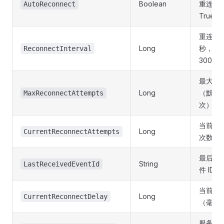
Boolean
重连（
AutoReconnect
True）
重连间
Long
秒，默
ReconnectInterval
3000m
最大重
Long
（默认 1
MaxReconnectAttempts
次）
当前重
Long
CurrentReconnectAttempts
次数
最后收
String
LastReceivedEventId
件 ID
当前重
Long
CurrentReconnectDelay
（毫秒
服务器