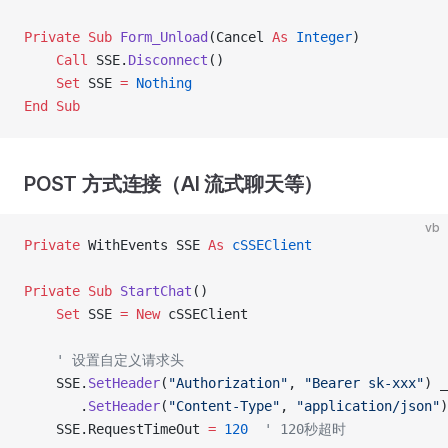
Private Sub 
Form_Unload
(Cancel 
As
 Integer
)
    Call 
SSE.
Disconnect
()
    Set 
SSE 
=
 Nothing
End Sub
POST 方式连接（AI 流式聊天等）
vb
Private
 WithEvents SSE 
As
 cSSEClient
Private Sub 
StartChat
()
    Set 
SSE 
= New 
cSSEClient
    ' 设置自定义请求头
    SSE.
SetHeader
(
"Authorization"
, 
"Bearer sk-xxx"
) _
       .
SetHeader
(
"Content-Type"
, 
"application/json"
)
    SSE.RequestTimeOut 
=
 120
  ' 120秒超时