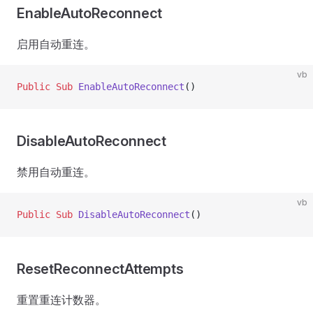
EnableAutoReconnect
启用自动重连。
vb
Public Sub 
EnableAutoReconnect
()
DisableAutoReconnect
禁用自动重连。
vb
Public Sub 
DisableAutoReconnect
()
ResetReconnectAttempts
重置重连计数器。