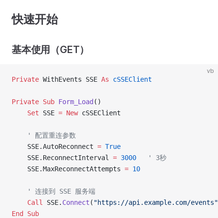
快速开始
基本使用（GET）
vb
Private
 WithEvents SSE 
As
 cSSEClient
Private Sub 
Form_Load
()
    Set 
SSE 
= New 
cSSEClient
    ' 配置重连参数
    SSE.AutoReconnect 
=
 True
    SSE.ReconnectInterval 
=
 3000
   ' 3秒
    SSE.MaxReconnectAttempts 
=
 10
    ' 连接到 SSE 服务端
    Call 
SSE.
Connect
(
"https://api.example.com/events"
End Sub