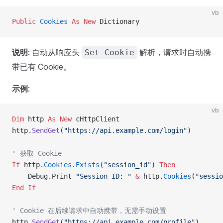
vb
Public
 Cookies
 As New 
Dictionary
说明
: 自动从响应头
解析，请求时自动携
Set-Cookie
带已有 Cookie。
示例
:
vb
Dim
 http 
As New 
cHttpClient
http.
SendGet
(
"https://api.example.com/login"
)
' 获取 Cookie
If
 http.
Cookies
.
Exists
(
"session_id"
) 
Then
    Debug.Print 
"Session ID: "
 &
 http.
Cookies
(
"sessio
End If
' Cookie 在后续请求中自动携带，无需手动设置
http.
SendGet
(
"https://api.example.com/profile"
)