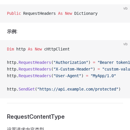
vb
Public
 RequestHeaders 
As New 
Dictionary
示例
:
vb
Dim
 http 
As New 
cHttpClient
http.
RequestHeaders
(
"Authorization"
) 
=
 "Bearer token1
http.
RequestHeaders
(
"X-Custom-Header"
) 
=
 "custom-valu
http.
RequestHeaders
(
"User-Agent"
) 
=
 "MyApp/1.0"
http.
SendGet
(
"https://api.example.com/protected"
)
RequestContentType
设置请求内容类型。