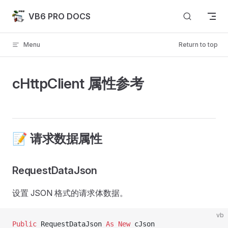
Skip to content
VB6 PRO DOCS
Menu
Return to top
cHttpClient 属性参考
📝 请求数据属性
RequestDataJson
设置 JSON 格式的请求体数据。
vb
Public
 RequestDataJson 
As New 
cJson