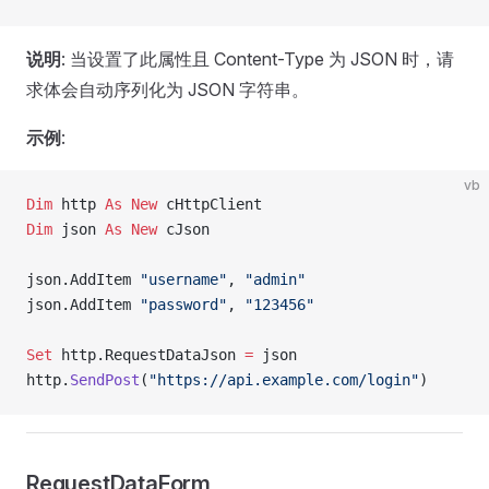
说明
: 当设置了此属性且 Content-Type 为 JSON 时，请
求体会自动序列化为 JSON 字符串。
示例
:
vb
Dim
 http 
As New 
cHttpClient
Dim
 json 
As New 
cJson
json.AddItem 
"username"
, 
"admin"
json.AddItem 
"password"
, 
"123456"
Set 
http.RequestDataJson 
=
 json
http.
SendPost
(
"https://api.example.com/login"
)
RequestDataForm