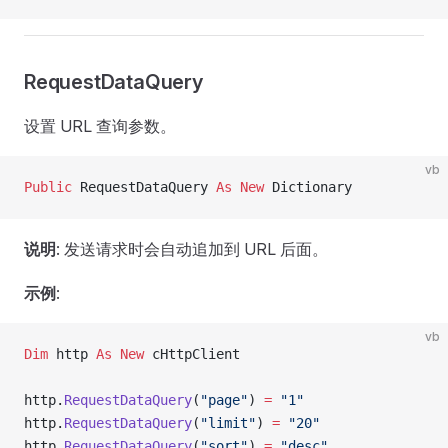
RequestDataQuery
设置 URL 查询参数。
vb
Public
 RequestDataQuery 
As New 
Dictionary
说明
: 发送请求时会自动追加到 URL 后面。
示例
:
vb
Dim
 http 
As New 
cHttpClient
http.
RequestDataQuery
(
"page"
) 
=
 "1"
http.
RequestDataQuery
(
"limit"
) 
=
 "20"
http.
RequestDataQuery
(
"sort"
) 
=
 "desc"