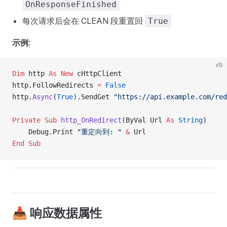
OnResponseFinished
每次请求后会在 CLEAN 段重置回
True
示例
:
vb
Dim
 http 
As New 
cHttpClient
http.FollowRedirects 
=
 False
http.
Async
(
True
).SendGet 
"https://api.example.com/red
Private Sub 
http_OnRedirect
(ByVal Url 
As
 String
)
    Debug.Print 
"重定向到: "
 &
 Url
End Sub
📥 响应数据属性