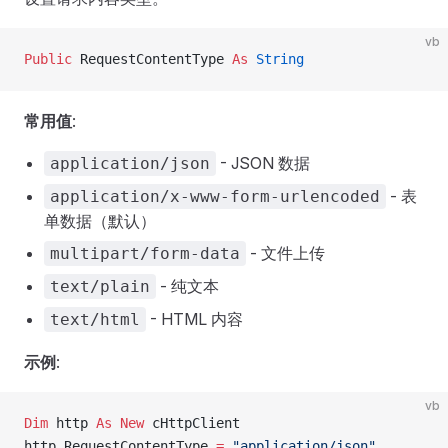
vb
Public
 RequestContentType 
As
 String
常用值
:
- JSON 数据
application/json
- 表
application/x-www-form-urlencoded
单数据（默认）
- 文件上传
multipart/form-data
- 纯文本
text/plain
- HTML 内容
text/html
示例
:
vb
Dim
 http 
As New 
cHttpClient
http.RequestContentType 
=
 "application/json"