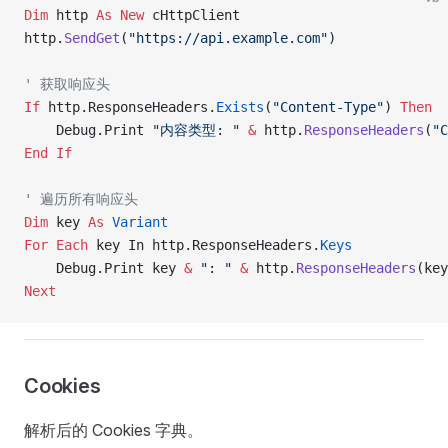
Dim
 http 
As New 
cHttpClient
http.
SendGet
(
"https://api.example.com"
)
' 获取响应头
If
 http.ResponseHeaders.
Exists
(
"Content-Type"
) 
Then
    Debug.Print 
"内容类型: "
 &
 http.
ResponseHeaders
(
"C
End If
' 遍历所有响应头
Dim
 key 
As
 Variant
For
 Each
 key In http.ResponseHeaders.
Keys
    Debug.Print key 
&
 ": "
 &
 http.
ResponseHeaders
(key
Next
Cookies
解析后的 Cookies 字典。