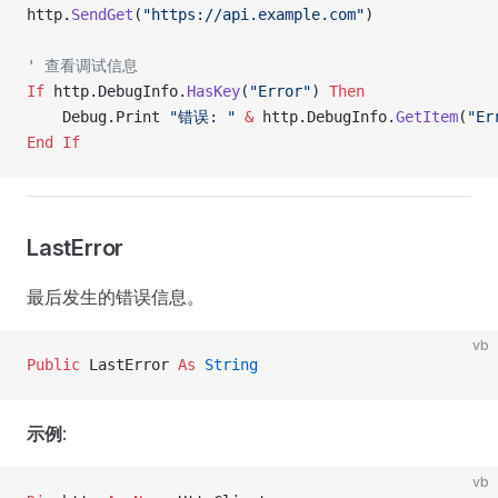
http.
SendGet
(
"https://api.example.com"
)
' 查看调试信息
If
 http.DebugInfo.
HasKey
(
"Error"
) 
Then
    Debug.Print 
"错误: "
 &
 http.DebugInfo.
GetItem
(
"Er
End If
LastError
最后发生的错误信息。
vb
Public
 LastError 
As
 String
示例
:
vb