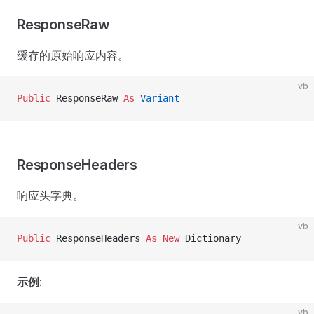
ResponseRaw
缓存的原始响应内容。
vb
Public
 ResponseRaw 
As
 Variant
ResponseHeaders
响应头字典。
vb
Public
 ResponseHeaders 
As New 
Dictionary
示例
:
vb