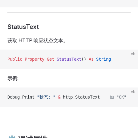
StatusText
获取 HTTP 响应状态文本。
vb
Public Property Get 
StatusText
() 
As
 String
示例
:
vb
Debug.Print 
"状态: "
 &
 http.StatusText  
' 如 "OK"