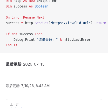
Dim
 http 
As New 
cHttpClient
Dim
 success 
As
 Boolean
On Error Resume Next
success 
=
 http.
SendGet
(
"https://invalid-url"
).
ReturnT
If
 Not
 success 
Then
    Debug.Print 
"请求失败: "
 &
 http.LastError
End If
最后更新
: 2026-07-13
最后更新:
7/19/26, 8:42 AM
Pager
上一页