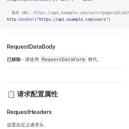
' 最终 URL: https://api.example.com/users?page=1&limi
http.
SendGet
(
"https://api.example.com/users"
)
RequestDataBody
已移除
- 请使用
替代。
RequestDataForm
📋 请求配置属性
RequestHeaders
设置自定义请求头。