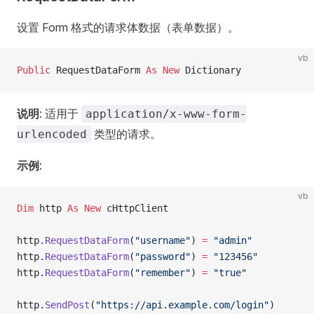
设置 Form 格式的请求体数据（表单数据）。
vb
Public
 RequestDataForm 
As New 
Dictionary
说明
: 适用于
application/x-www-form-
类型的请求。
urlencoded
示例
:
vb
Dim
 http 
As New 
cHttpClient
http.
RequestDataForm
(
"username"
) 
=
 "admin"
http.
RequestDataForm
(
"password"
) 
=
 "123456"
http.
RequestDataForm
(
"remember"
) 
=
 "true"
http.
SendPost
(
"https://api.example.com/login"
)