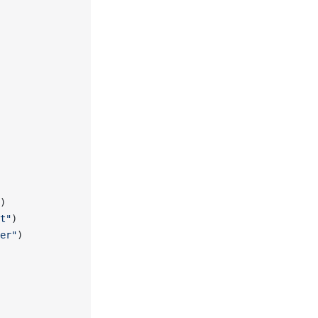
)
t"
)
er"
)