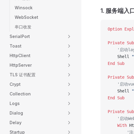
Winsock
1. 服务端入口(
WebSocket
串口收发
Option Expl
SerialPort
Private Sub
Toast
    '启动la
HttpClient
    Shell 
"
End Sub
HttpServer
TLS 证书配置
Private Sub
Crypt
    '启动vu
    Shell 
"
Collection
End Sub
Logs
Private Sub
Dialog
    '启动W
Delay
    With
 Ht
Startup
        