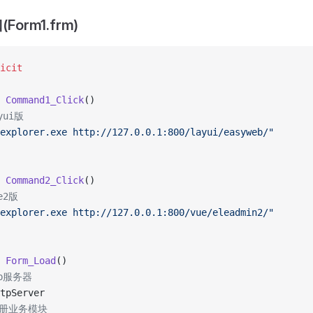
Form1.frm)
icit
 
Command1_Click
()
yui版
explorer.exe http://127.0.0.1:800/layui/easyweb/"
 
Command2_Click
()
e2版
explorer.exe http://127.0.0.1:800/vue/eleadmin2/"
 
Form_Load
()
eb服务器
tpServer
'注册业务模块