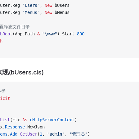
uter.Reg 
"Users"
,
 New 
bUsers
uter.Reg 
"Menus"
,
 New 
bMenus
'配置静态文件目录
bRoot
(App.Path 
&
 "\www"
).Start 
800
h
(bUsers.cls)
务类
icit
List
(ctx 
As
 cHttpServerContext
)
x.
Response
.NewJson
ems
.
Add
 GetUser
(
1
, 
"admin"
, 
"管理员"
)