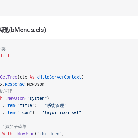
现(bMenus.cls)
务类
icit
GetTree
(ctx 
As
 cHttpServerContext
)
x.
Response
.NewJson
'系统管理
h
 .
NewJson
(
"system"
)
 .
Item
(
"title"
) 
=
 "系统管理"
 .
Item
(
"icon"
) 
=
 "layui-icon-set"
   '添加子菜单
 With
 .
NewJson
(
"children"
)