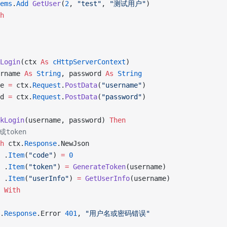
ems
.
Add
 GetUser
(
2
, 
"test"
, 
"测试用户"
)
h
Login
(ctx 
As
 cHttpServerContext
)  
rname 
As
 String
, password 
As
 String
e 
=
 ctx.
Request
.
PostData
(
"username"
)
d 
=
 ctx.
Request
.
PostData
(
"password"
)
kLogin
(username, password) 
Then
成token
h
 ctx.
Response
.NewJson
 .
Item
(
"code"
) 
=
 0
 .
Item
(
"token"
) 
=
 GenerateToken
(username)
 .
Item
(
"userInfo"
) 
=
 GetUserInfo
(username)
 With
.
Response
.Error 
401
, 
"用户名或密码错误"