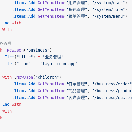
     .
Items
.
Add
 GetMenuItem
(
"用户管理"
, 
"/system/user"
)
     .
Items
.
Add
 GetMenuItem
(
"角色管理"
, 
"/system/role"
)
     .
Items
.
Add
 GetMenuItem
(
"菜单管理"
, 
"/system/menu"
)
 End
 With
 With
'业务管理
h
 .
NewJson
(
"business"
)
 .
Item
(
"title"
) 
=
 "业务管理"
 .
Item
(
"icon"
) 
=
 "layui-icon-app"
 With
 .
NewJson
(
"children"
)
     .
Items
.
Add
 GetMenuItem
(
"订单管理"
, 
"/business/order"
     .
Items
.
Add
 GetMenuItem
(
"商品管理"
, 
"/business/produc
     .
Items
.
Add
 GetMenuItem
(
"客户管理"
, 
"/business/custom
 End
 With
 With
h