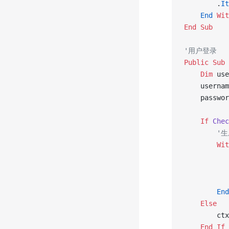
        .
It
    End
 Wit
End Sub
'用户登录
Public Sub 
    Dim
 use
    usernam
    passwor
    If
 Chec
        '生
        Wit
           
           
           
        End
    Else
        ctx
    End If