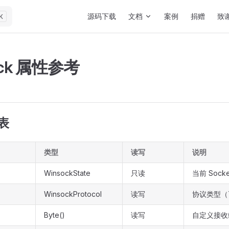
Main Navigation
源码下载
文档
案例
捐赠
致
K
ock 属性参考
表
类型
读写
说明
WinsockState
只读
当前 Sock
WinsockProtocol
读写
协议类型（T
Byte()
读写
自定义接收