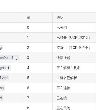
值
说明
0
已关闭
1
已打开（UDP 绑定后）
2
监听中（TCP 服务器）
g
3
连接挂起
onPending
4
正在解析主机名
gHost
5
主机名已解析
lved
6
正在连接
ng
7
已连接
d
8
正在关闭