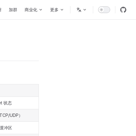
谢
加群
商业化
更多
et 状态
CP/UDP）
缓冲区