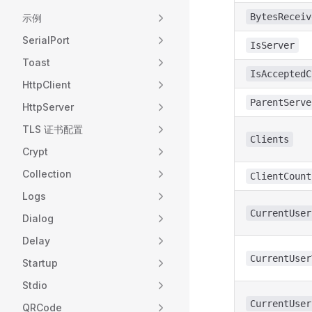
BytesReceiv
示例
SerialPort
IsServer
Toast
IsAcceptedC
HttpClient
ParentServe
HttpServer
TLS 证书配置
Clients
Crypt
Collection
ClientCount
Logs
CurrentUser
Dialog
Delay
CurrentUser
Startup
Stdio
CurrentUser
QRCode