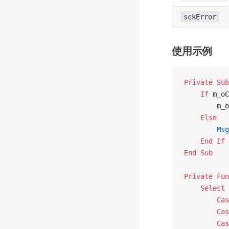
sckError
使用示例
Private Sub
    If
 m_oC
        m_o
    Else
        Msg
    End If
End Sub
Private Fun
    Select
 
        Cas
        Cas
        Cas