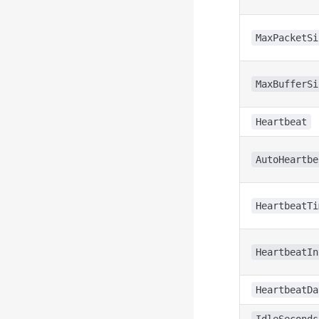
MaxPacketSi
MaxBufferSi
Heartbeat
AutoHeartbe
HeartbeatTi
HeartbeatIn
HeartbeatDa