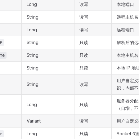
Long
读写
本地端口
String
读写
远程主机名
Long
读写
远程端口
String
只读
解析后的远程
P
String
只读
本地主机名
me
String
只读
本地 IP 地
用户自定义
String
读写
识，内部不
服务器分配
Long
只读
（自增，不
Variant
读写
用户自定义
Long
只读
Socket 句
e