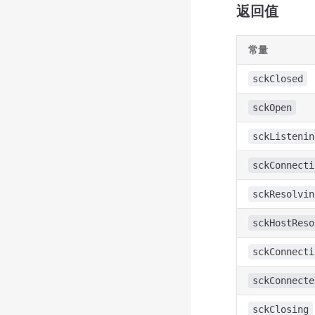
返回值
常量
sckClosed
sckOpen
sckListenin
sckConnecti
sckResolvin
sckHostReso
sckConnecti
sckConnecte
sckClosing