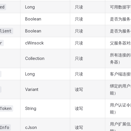
Long
只读
可用数据字
ed
Boolean
只读
是否为服务
Boolean
只读
是否为服务
lient
cWinsock
只读
父服务器对
r
所有连接的
Collection
只读
务器）
Long
只读
客户端连接
绑定的用户
Variant
读写
能）
用户认证令
String
读写
Token
能）
用户扩展信
cJson
读写
Info
能）