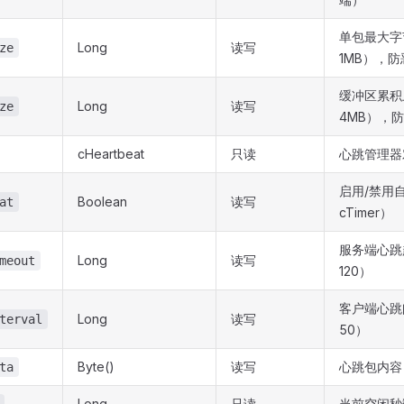
单包最大字
Long
读写
ze
1MB），
缓冲区累积
Long
读写
ze
4MB），
cHeartbeat
只读
心跳管理器
启用/禁用
Boolean
读写
at
cTimer）
服务端心跳
Long
读写
meout
120）
客户端心跳
Long
读写
terval
50）
Byte()
读写
心跳包内容
ta
Long
只读
当前空闲秒