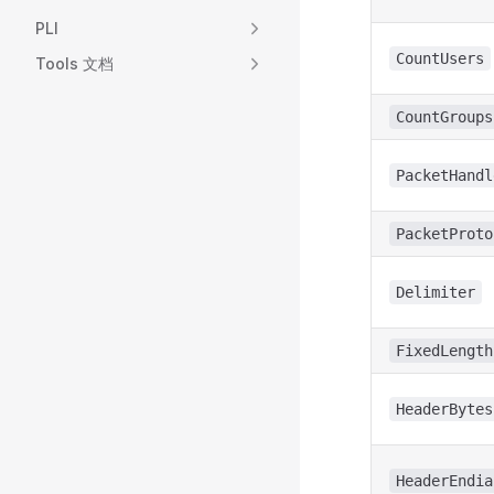
PLI
CountUsers
Tools 文档
CountGroups
PacketHandl
PacketProto
Delimiter
FixedLength
HeaderBytes
HeaderEndia