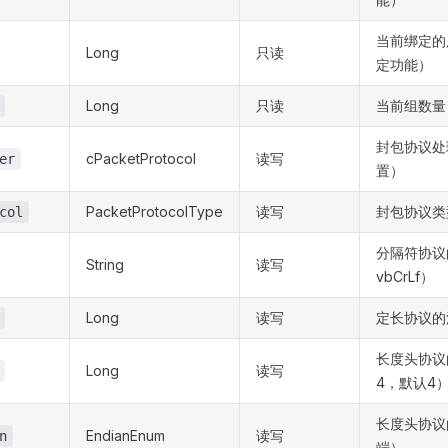
当前绑定的
Long
只读
定功能）
Long
只读
当前组数量
封包协议处
cPacketProtocol
读写
er
置）
PacketProtocolType
读写
封包协议类
col
分隔符协议
String
读写
vbCrLf）
Long
读写
定长协议的
长度头协议
Long
读写
4，默认4
长度头协议
EndianEnum
读写
n
端）