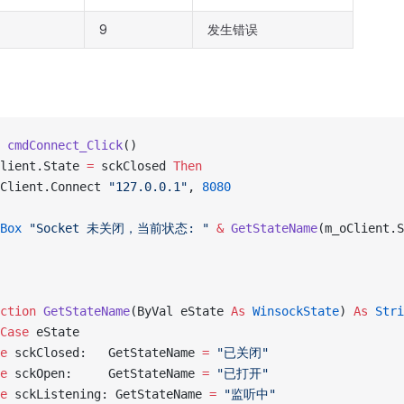
9
发生错误
 
cmdConnect_Click
()
lient.State 
=
 sckClosed 
Then
Client.Connect 
"127.0.0.1"
, 
8080
Box
 "Socket 未关闭，当前状态: "
 &
 GetStateName
(m_oClient.S
ction 
GetStateName
(ByVal eState 
As
 WinsockState
) 
As
 Stri
Case
 eState
e
 sckClosed:   GetStateName 
=
 "已关闭"
e
 sckOpen:     GetStateName 
=
 "已打开"
e
 sckListening: GetStateName 
=
 "监听中"