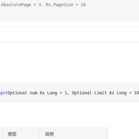
AbsolutePage = 3, Rs.PageSize = 10
ge
(Optional num As Long = 1, Optional Limit As Long = 10
类型
说明