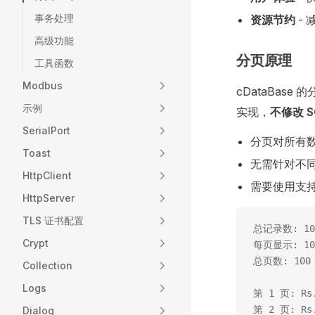
事务处理
资源节约
-
高级功能
分页原理
工具函数
Modbus
cDataBase
示例
实现，
不修改 S
SerialPort
分页对所有数据
Toast
无需针对不同
HttpClient
需要使用支
HttpServer
TLS 证书配置
总记录数: 10
Crypt
每页显示: 10
总页数: 100
Collection
Logs
第 1 页: Rs.
第 2 页: Rs.
Dialog