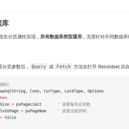
据库
 原生分页属性实现，
所有数据库类型通用
，无需针对不同数据库编
置分页参数后，
或
方法在打开 Recordset 
Query
Fetch
（源码）
awSqlString, Conn, CurType, LockType, Options
hen
Size 
=
 pvPageLimit       
' 设置每页记录数
lutePage 
=
 pvPageNum     
' 设置当前页码
=
 False