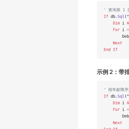
' 查询第 1 
If
 db.
Sql
(
"
    Dim
 i 
A
    For
 i 
=
        Deb
    Next
End If
示例 2：带
' 按年龄降
If
 db.
Sql
(
"
    Dim
 i 
A
    For
 i 
=
        Deb
    Next