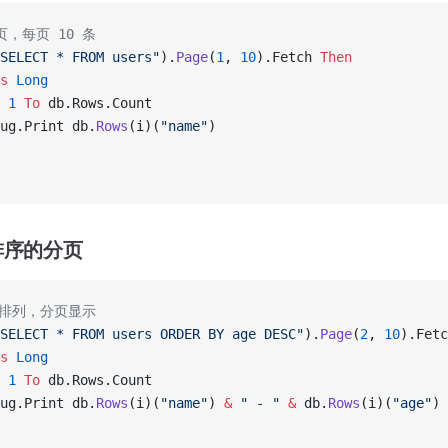
页，每页 10 条
SELECT * FROM users"
).
Page
(
1
, 
10
).Fetch 
Then
s
 Long
 1
 To
 db.Rows.Count
ug.Print db.
Rows
(i)(
"name"
)
排序的分页
序排列，分页显示
SELECT * FROM users ORDER BY age DESC"
).
Page
(
2
, 
10
).Fetc
s
 Long
 1
 To
 db.Rows.Count
ug.Print db.
Rows
(i)(
"name"
) 
&
 " - "
 &
 db.
Rows
(i)(
"age"
)