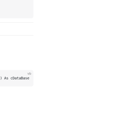
vb
) As cDataBase