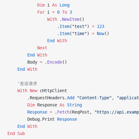
            Dim
 i 
As
 Long
            For
 i 
=
 0
 To
 3
                With
 .
NewItem
()
                    .
Item
(
"test"
) 
=
 123
                    .
Item
(
"time"
) 
=
 Now
()
                End
 With
            Next
        End
 With
        Body 
=
 .
Encode
()
    End
 With
    '发送请求
    With New 
cHttpClient
        .RequestHeaders.
Add
 "Content-Type"
, 
"applicat
        Dim
 Response 
As
 String
        Response
 =
 .
Fetch
(ReqPost, 
"https://api.examp
        Debug.Print 
Response
    End
 With
End Sub