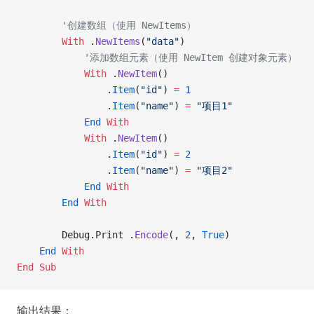
        '创建数组（使用 NewItems）
        With
 .
NewItems
(
"data"
)
            '添加数组元素（使用 NewItem 创建对象元素）
            With
 .
NewItem
()
                .
Item
(
"id"
) 
=
 1
                .
Item
(
"name"
) 
=
 "项目1"
            End
 With
            With
 .
NewItem
()
                .
Item
(
"id"
) 
=
 2
                .
Item
(
"name"
) 
=
 "项目2"
            End
 With
        End
 With
        Debug.Print .
Encode
(, 
2
,
 True
)
    End
 With
End Sub
输出结果：