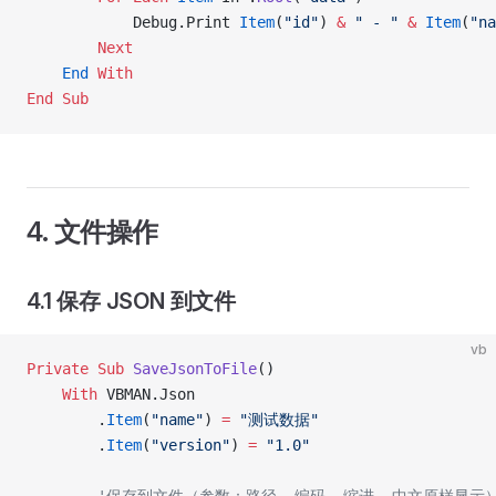
            Debug.Print 
Item
(
"id"
) 
&
 " - "
 &
 Item
(
"na
        Next
    End
 With
End Sub
4. 文件操作
4.1 保存 JSON 到文件
vb
Private Sub 
SaveJsonToFile
()
    With
 VBMAN.Json
        .
Item
(
"name"
) 
=
 "测试数据"
        .
Item
(
"version"
) 
=
 "1.0"