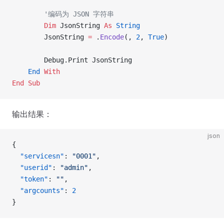
        '编码为 JSON 字符串
        Dim
 JsonString 
As
 String
        JsonString 
=
 .
Encode
(, 
2
,
 True
)
        Debug.Print JsonString
    End
 With
End Sub
输出结果：
json
{
  "servicesn"
: 
"0001"
,
  "userid"
: 
"admin"
,
  "token"
: 
""
,
  "argcounts"
: 
2
}