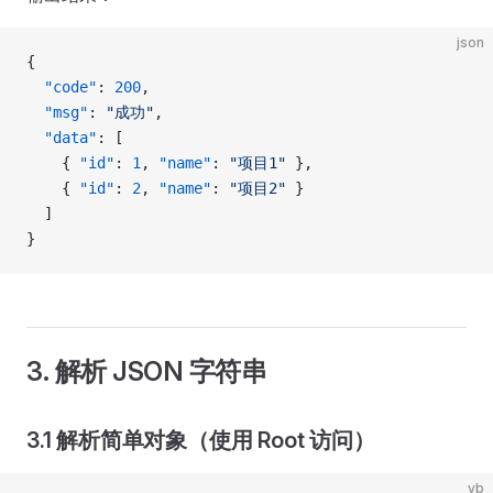
json
{
  "code"
: 
200
,
  "msg"
: 
"成功"
,
  "data"
: [
    { 
"id"
: 
1
, 
"name"
: 
"项目1"
 },
    { 
"id"
: 
2
, 
"name"
: 
"项目2"
 }
  ]
}
3. 解析 JSON 字符串
3.1 解析简单对象（使用 Root 访问）
vb