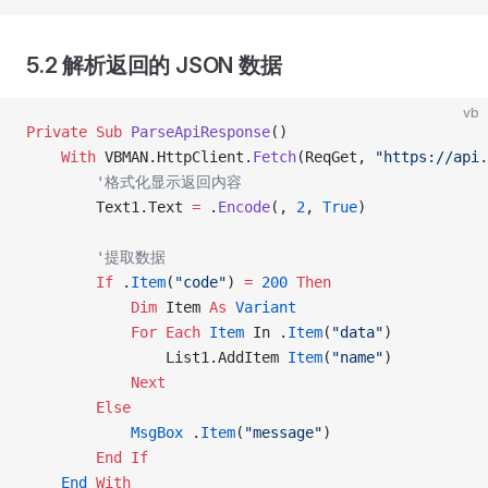
5.2 解析返回的 JSON 数据
vb
Private Sub 
ParseApiResponse
()
    With
 VBMAN.HttpClient.
Fetch
(ReqGet, 
"https://api.
        '格式化显示返回内容
        Text1.Text 
=
 .
Encode
(, 
2
,
 True
)
        '提取数据
        If
 .
Item
(
"code"
) 
=
 200
 Then
            Dim
 Item 
As
 Variant
            For
 Each
 Item
 In .
Item
(
"data"
)
                List1.AddItem 
Item
(
"name"
)
            Next
        Else
            MsgBox
 .
Item
(
"message"
)
        End If
    End
 With