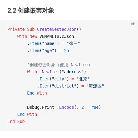
2.2 创建嵌套对象
vb
Private Sub 
CreateNestedJson
()
    With New 
VBMANLIB.cJson
        .
Item
(
"name"
) 
=
 "张三"
        .
Item
(
"age"
) 
=
 25
        '创建嵌套对象（使用 NewItem）
        With
 .
NewItem
(
"address"
)
            .
Item
(
"city"
) 
=
 "北京"
            .
Item
(
"district"
) 
=
 "海淀区"
        End
 With
        Debug.Print .
Encode
(, 
2
,
 True
)
    End
 With
End Sub