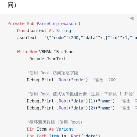
问）
vb
Private Sub 
ParseComplexJson
()
    Dim
 JsonText 
As
 String
    JsonText 
=
 "{""code"":200,""data"":[{""id"":1,"
    With New 
VBMANLIB.cJson
        .Decode JsonText
        '使用 Root 访问顶层字段
        Debug.Print .
Root
(
"code"
)  
'输出：200
        '使用 Root 链式访问数组元素（注意：下标从 1 开始）
        Debug.Print .
Root
(
"data"
)(
1
)(
"name"
)  
'输出：
        Debug.Print .
Root
(
"data"
)(
2
)(
"name"
)  
'输出：
        '循环遍历数组（使用 Root）
        Dim
 Item 
As
 Variant
        For
 Each
 Item
 In .
Root
(
"data"
)