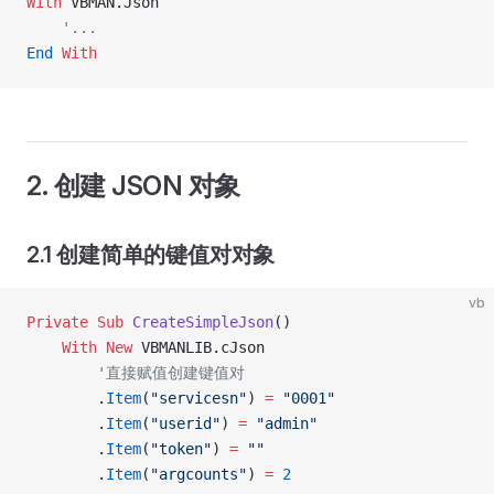
With
 VBMAN.Json
    '...
End
 With
2. 创建 JSON 对象
2.1 创建简单的键值对对象
vb
Private Sub 
CreateSimpleJson
()
    With New 
VBMANLIB.cJson
        '直接赋值创建键值对
        .
Item
(
"servicesn"
) 
=
 "0001"
        .
Item
(
"userid"
) 
=
 "admin"
        .
Item
(
"token"
) 
=
 ""
        .
Item
(
"argcounts"
) 
=
 2