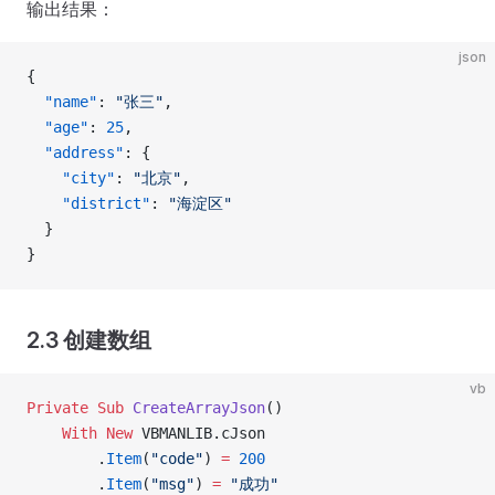
输出结果：
json
{
  "name"
: 
"张三"
,
  "age"
: 
25
,
  "address"
: {
    "city"
: 
"北京"
,
    "district"
: 
"海淀区"
  }
}
2.3 创建数组
vb
Private Sub 
CreateArrayJson
()
    With New 
VBMANLIB.cJson
        .
Item
(
"code"
) 
=
 200
        .
Item
(
"msg"
) 
=
 "成功"