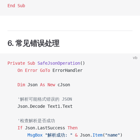
End Sub
6. 常见错误处理
vb
Private Sub 
SafeJsonOperation
()
    On Error GoTo 
ErrorHandler
    Dim
 Json 
As New 
cJson
    '解析可能格式错误的 JSON
    Json.Decode Text1.Text
    '检查解析是否成功
    If
 Json.LastSuccess 
Then
        MsgBox
 "解析成功: "
 &
 Json.
Item
(
"name"
)