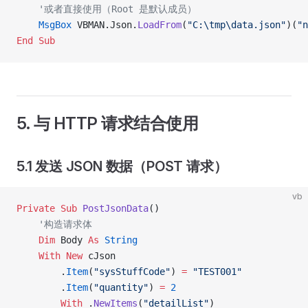
    '或者直接使用（Root 是默认成员）
    MsgBox
 VBMAN.Json.
LoadFrom
(
"C:\tmp\data.json"
)(
"n
End Sub
5. 与 HTTP 请求结合使用
5.1 发送 JSON 数据（POST 请求）
vb
Private Sub 
PostJsonData
()
    '构造请求体
    Dim
 Body 
As
 String
    With New 
cJson
        .
Item
(
"sysStuffCode"
) 
=
 "TEST001"
        .
Item
(
"quantity"
) 
=
 2
        With
 .
NewItems
(
"detailList"
)