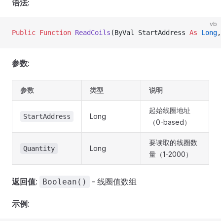
语法
:
vb
Public Function 
ReadCoils
(ByVal StartAddress 
As
 Long
,
参数
:
参数
类型
说明
起始线圈地址
Long
StartAddress
（0-based）
要读取的线圈数
Long
Quantity
量（1-2000）
返回值
:
- 线圈值数组
Boolean()
示例
: