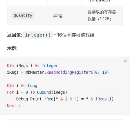
要读取的寄存器
Long
Quantity
数量（1-125）
返回值
:
- 16位寄存器值数组
Integer()
示例
:
vb
Dim
 iRegs() 
As
 Integer
iRegs 
=
 mbMaster.
ReadHoldingRegisters
(
0
, 
10
)
Dim
 i 
As
 Long
For
 i 
=
 0
 To
 UBound
(iRegs)
    Debug.Print 
"Reg["
 &
 i 
&
 "] = "
 &
 iRegs
(i)
Next
 i