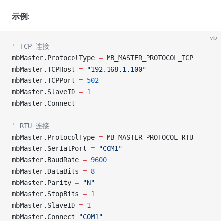
示例
:
vb
' TCP 连接
mbMaster.ProtocolType 
=
 MB_MASTER_PROTOCOL_TCP
mbMaster.TCPHost 
=
 "192.168.1.100"
mbMaster.TCPPort 
=
 502
mbMaster.SlaveID 
=
 1
mbMaster.Connect
' RTU 连接
mbMaster.ProtocolType 
=
 MB_MASTER_PROTOCOL_RTU
mbMaster.SerialPort 
=
 "COM1"
mbMaster.BaudRate 
=
 9600
mbMaster.DataBits 
=
 8
mbMaster.Parity 
=
 "N"
mbMaster.StopBits 
=
 1
mbMaster.SlaveID 
=
 1
mbMaster.Connect 
"COM1"