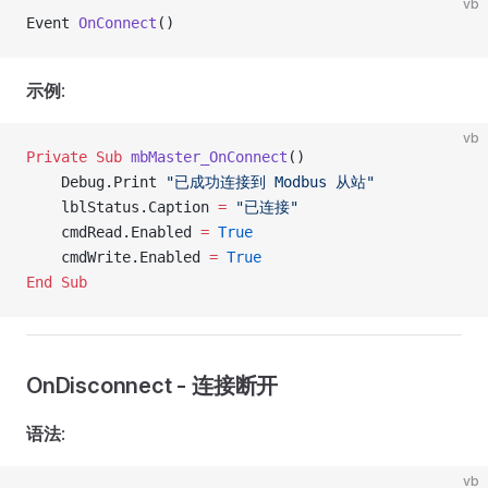
vb
Event 
OnConnect
()
示例
:
vb
Private Sub 
mbMaster_OnConnect
()
    Debug.Print 
"已成功连接到 Modbus 从站"
    lblStatus.Caption 
=
 "已连接"
    cmdRead.Enabled 
=
 True
    cmdWrite.Enabled 
=
 True
End Sub
OnDisconnect - 连接断开
语法
:
vb