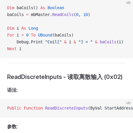
vb
Dim
 baCoils() 
As
 Boolean
baCoils 
=
 mbMaster.
ReadCoils
(
0
, 
10
)
Dim
 i 
As
 Long
For
 i 
=
 0
 To
 UBound
(baCoils)
    Debug.Print 
"Coil["
 &
 i 
&
 "] = "
 &
 baCoils
(i)
Next
 i
ReadDiscreteInputs - 读取离散输入 (0x02)
语法
:
vb
Public Function 
ReadDiscreteInputs
(ByVal StartAddress
参数
: