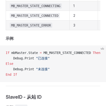
1
正
MB_MASTER_STATE_CONNECTING
2
已
MB_MASTER_STATE_CONNECTED
3
错
MB_MASTER_STATE_ERROR
示例
:
vb
If
 mbMaster.State 
=
 MB_MASTER_STATE_CONNECTED 
Then
    Debug.Print 
"已连接"
Else
    Debug.Print 
"未连接"
End If
SlaveID - 从站 ID