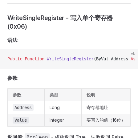
WriteSingleRegister - 写入单个寄存器
(0x06)
语法
:
vb
Public Function 
WriteSingleRegister
(ByVal Address 
As
 
参数
:
参数
类型
说明
Long
寄存器地址
Address
Integer
要写入的值（16位）
Value
返回值
:
- 成功返回 True，失败返回 False
Boolean