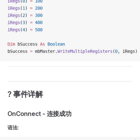
iRegs
(
0
) 
=
 100
iRegs
(
1
) 
=
 200
iRegs
(
2
) 
=
 300
iRegs
(
3
) 
=
 400
iRegs
(
4
) 
=
 500
Dim
 bSuccess 
As
 Boolean
bSuccess 
=
 mbMaster.
WriteMultipleRegisters
(
0
, iRegs)
? 事件详解
OnConnect - 连接成功
语法
: