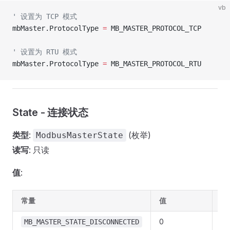
vb
' 设置为 TCP 模式
mbMaster.ProtocolType 
=
 MB_MASTER_PROTOCOL_TCP
' 设置为 RTU 模式
mbMaster.ProtocolType 
=
 MB_MASTER_PROTOCOL_RTU
State - 连接状态
类型
:
(枚举)
ModbusMasterState
读写
: 只读
值
:
常量
值
说
0
已
MB_MASTER_STATE_DISCONNECTED