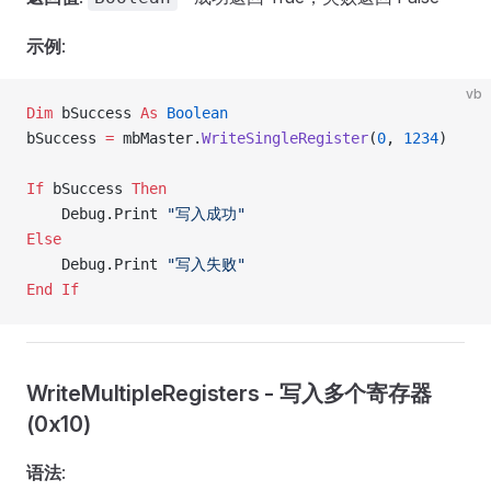
示例
:
vb
Dim
 bSuccess 
As
 Boolean
bSuccess 
=
 mbMaster.
WriteSingleRegister
(
0
, 
1234
)
If
 bSuccess 
Then
    Debug.Print 
"写入成功"
Else
    Debug.Print 
"写入失败"
End If
WriteMultipleRegisters - 写入多个寄存器
(0x10)
语法
: