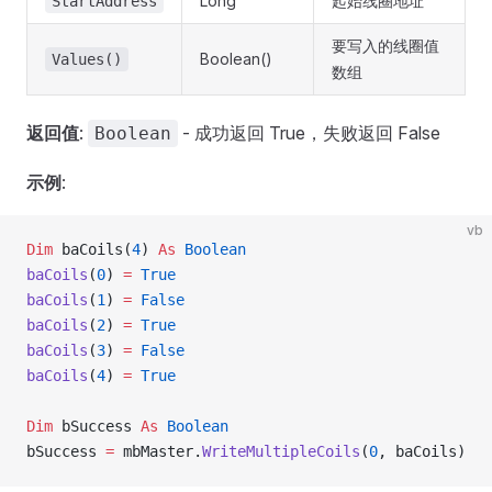
Long
起始线圈地址
StartAddress
要写入的线圈值
Boolean()
Values()
数组
返回值
:
- 成功返回 True，失败返回 False
Boolean
示例
:
vb
Dim
 baCoils(
4
) 
As
 Boolean
baCoils
(
0
) 
=
 True
baCoils
(
1
) 
=
 False
baCoils
(
2
) 
=
 True
baCoils
(
3
) 
=
 False
baCoils
(
4
) 
=
 True
Dim
 bSuccess 
As
 Boolean
bSuccess 
=
 mbMaster.
WriteMultipleCoils
(
0
, baCoils)