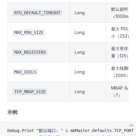
默认超时
Long
RTU_DEFAULT_TIMEOUT
（1000ms）
最大 PDU 大
Long
MAX_PDU_SIZE
小（253）
最大寄存器
Long
MAX_REGISTERS
量（125）
最大线圈数
Long
MAX_COILS
（2000）
MBAP 头大
Long
TCP_MBAP_SIZE
（7）
示例
:
vb
Debug.Print 
"默认端口: "
 &
 mbMaster.Defaults.TCP_PORT