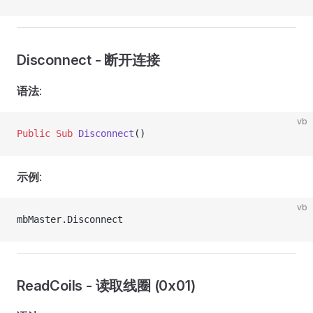
Disconnect - 断开连接
语法
:
vb
Public Sub 
Disconnect
()
示例
:
vb
mbMaster.Disconnect
ReadCoils - 读取线圈 (0x01)