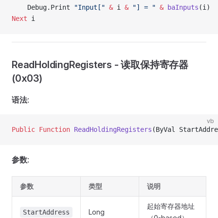
    Debug.Print 
"Input["
 &
 i 
&
 "] = "
 &
 baInputs
(i)
Next
 i
ReadHoldingRegisters - 读取保持寄存器
(0x03)
语法
:
vb
Public Function 
ReadHoldingRegisters
(ByVal StartAddre
参数
:
参数
类型
说明
起始寄存器地址
Long
StartAddress
（0-based）