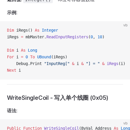
示例
:
vb
Dim
 iRegs() 
As
 Integer
iRegs 
=
 mbMaster.
ReadInputRegisters
(
0
, 
10
)
Dim
 i 
As
 Long
For
 i 
=
 0
 To
 UBound
(iRegs)
    Debug.Print 
"InputReg["
 &
 i 
&
 "] = "
 &
 iRegs
(i)
Next
 i
WriteSingleCoil - 写入单个线圈 (0x05)
语法
:
vb
Public Function 
WriteSingleCoil
(ByVal Address 
As
 Long