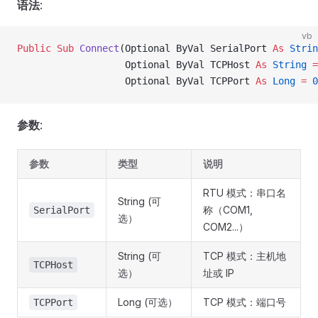
语法
:
vb
Public Sub 
Connect
(Optional ByVal SerialPort 
As
 Strin
                   Optional ByVal TCPHost 
As
 String
 =
                   Optional ByVal TCPPort 
As
 Long
 =
 0
参数
:
参数
类型
说明
RTU 模式：串口名
String (可
称（COM1,
SerialPort
选）
COM2...）
String (可
TCP 模式：主机地
TCPHost
选）
址或 IP
Long (可选）
TCP 模式：端口号
TCPPort