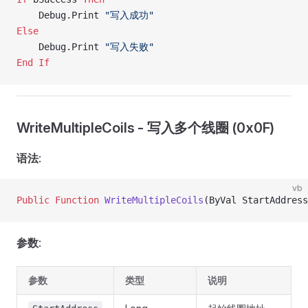
    Debug.Print 
"写入成功"
Else
    Debug.Print 
"写入失败"
End If
WriteMultipleCoils - 写入多个线圈 (0x0F)
语法
:
vb
Public Function 
WriteMultipleCoils
(ByVal StartAddress
参数
:
参数
类型
说明