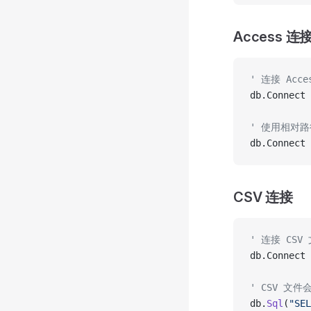
Access 连
' 连接 Acc
db.Connect 
' 使用相对
db.Connect 
CSV 连接
' 连接 CSV
db.Connect 
' CSV 文
db.
Sql
(
"SEL