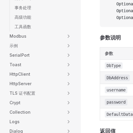
    Optiona
事务处理
    Optiona
高级功能
    Optiona
工具函数
Modbus
参数说明
示例
参数
SerialPort
Toast
DbType
HttpClient
DbAddress
HttpServer
username
TLS 证书配置
password
Crypt
Collection
DefaultData
Logs
返回值
Dialog