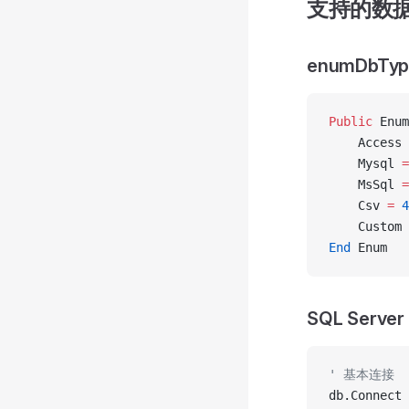
支持的数
enumDbTy
Public
 Enum
    Access 
    Mysql 
=
    MsSql 
=
    Csv 
=
 4
    Custom 
End
 Enum
SQL Serve
' 基本连接
db.Connect 