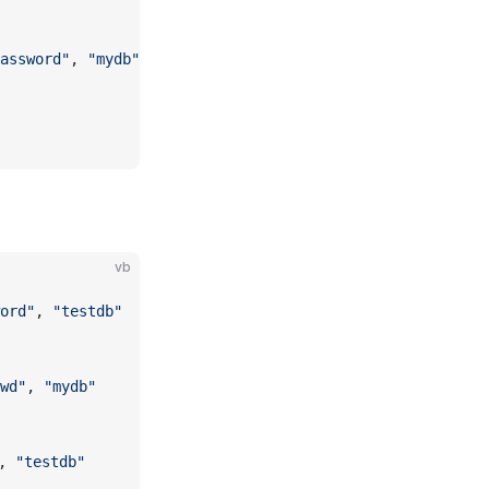
assword"
, 
"mydb"
vb
ord"
, 
"testdb"
wd"
, 
"mydb"
, 
"testdb"