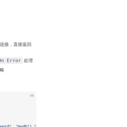
重复连接，直接返回
处理
On Error
略
vb
word"
, 
"mydb"
) 
Then