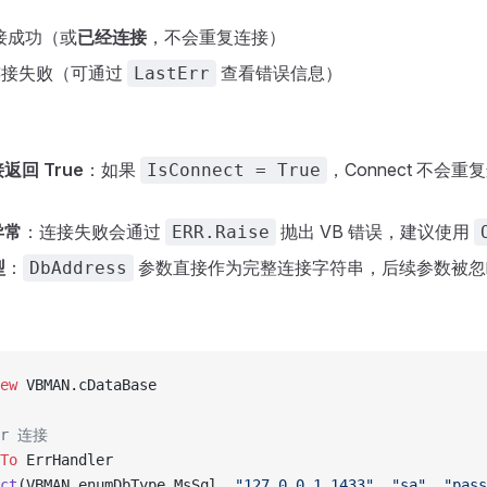
连接成功（或
已经连接
，不会重复连接）
连接失败（可通过
查看错误信息）
LastErr
回 True
：如果
，Connect 不会
IsConnect = True
异常
：连接失败会通过
抛出 VB 错误，建议使用
ERR.Raise
型
：
参数直接作为完整连接字符串，后续参数被忽
DbAddress
ew 
VBMAN.cDataBase
er 连接
To 
ErrHandler
ct
(VBMAN.enumDbType_MsSql, 
"127.0.0.1,1433"
, 
"sa"
, 
"pass