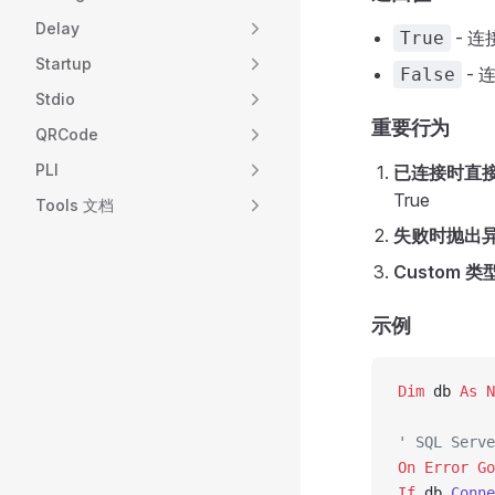
Delay
- 
True
Startup
- 
False
Stdio
重要行为
QRCode
PLI
已连接时直接返
True
Tools 文档
失败时抛出
Custom 类
示例
Dim
 db 
As N
' SQL Serv
On Error Go
If
 db.
Conne