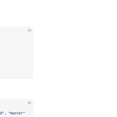
vb
vb
d"
, 
"master"