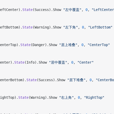
eftCenter).
State
(Success).Show 
"左中覆盖"
, 
0
, 
"LeftCenter
eftBottom).
State
(Warning).Show 
"左下角"
, 
0
, 
"LeftBottom"
enterTop).
State
(Danger).Show 
"居上堆叠"
, 
0
, 
"CenterTop"
enter).
State
(Info).Show 
"居中覆盖"
, 
0
, 
"Center"
enterBottom).
State
(Success).Show 
"居下堆叠"
, 
0
, 
"CenterBo
ightTop).
State
(Warning).Show 
"右上角"
, 
0
, 
"RightTop"