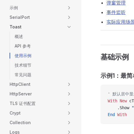
弹窗管理
示例
事件监听
SerialPort
实际应用场
Toast
概述
API 参考
基础示例
使用示例
技术细节
常见问题
示例1：最简
HttpClient
HttpServer
' 默认居中
With New 
cT
TLS 证书配置
    .Show 
Crypt
End
 With
Collection
Logs