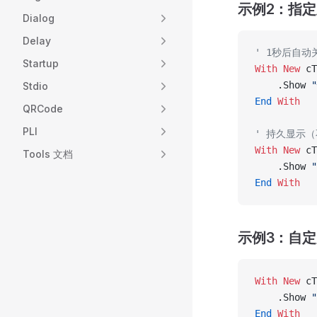
示例2：指
Dialog
Delay
' 1秒后自动
Startup
With New 
cT
    .Show 
Stdio
End
 With
QRCode
PLI
' 持久显示
With New 
cT
Tools 文档
    .Show 
End
 With
示例3：自
With New 
cT
    .Show 
End
 With