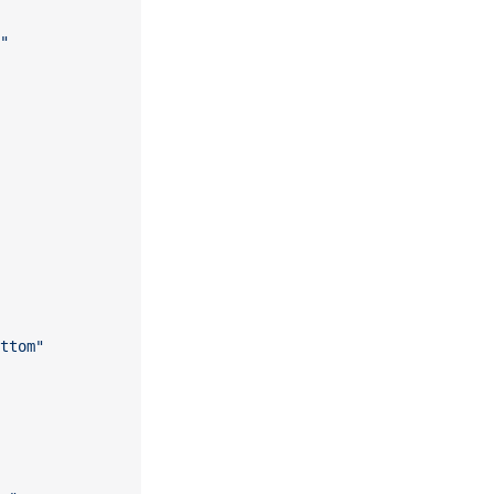
"
ttom"