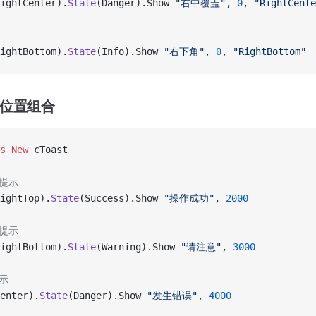
ightCenter).
State
(Danger).Show 
"右中覆盖"
, 
0
, 
"RightCente
ightBottom).
State
(Info).Show 
"右下角"
, 
0
, 
"RightBottom"
用位置组合
s New 
cToast
功提示
ightTop).
State
(Success).Show 
"操作成功"
, 
2000
告提示
ightBottom).
State
(Warning).Show 
"请注意"
, 
3000
示
enter).
State
(Danger).Show 
"发生错误"
, 
4000