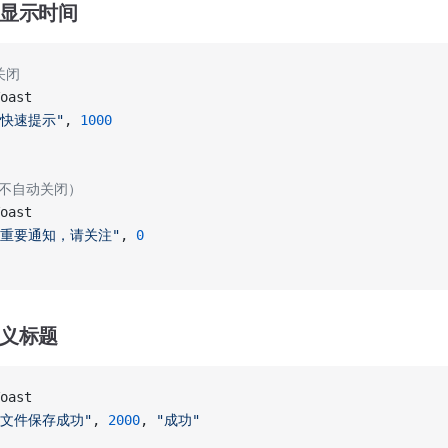
定显示时间
关闭
oast
"快速提示"
, 
1000
（不自动关闭）
oast
"重要通知，请关注"
, 
0
定义标题
oast
"文件保存成功"
, 
2000
, 
"成功"