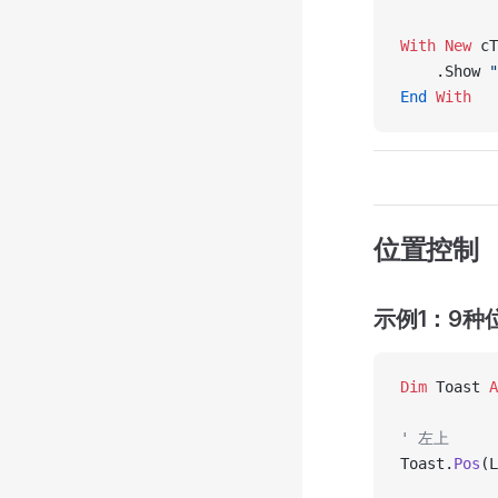
With New 
cT
    .Show 
End
 With
位置控制
示例1：9种
Dim
 Toast 
A
' 左上
Toast.
Pos
(L