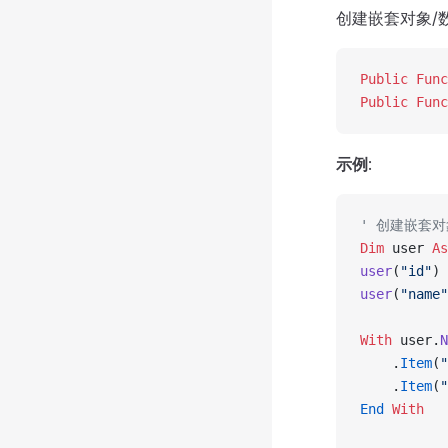
创建嵌套对象/
Public Func
Public Func
示例
:
' 创建嵌套对
Dim
 user 
As
user
(
"id"
) 
user
(
"name"
With
 user.
N
    .
Item
(
"
    .
Item
(
"
End
 With