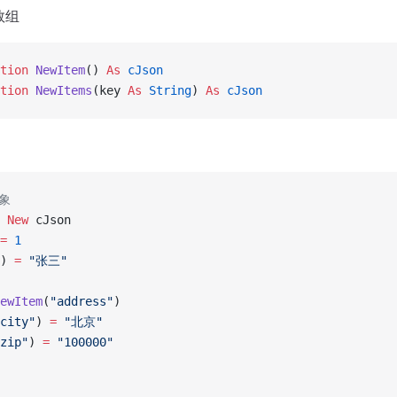
数组
tion 
NewItem
() 
As
 cJson
tion 
NewItems
(key 
As
 String
) 
As
 cJson
象
 New 
cJson
=
 1
) 
=
 "张三"
ewItem
(
"address"
)
city"
) 
=
 "北京"
zip"
) 
=
 "100000"