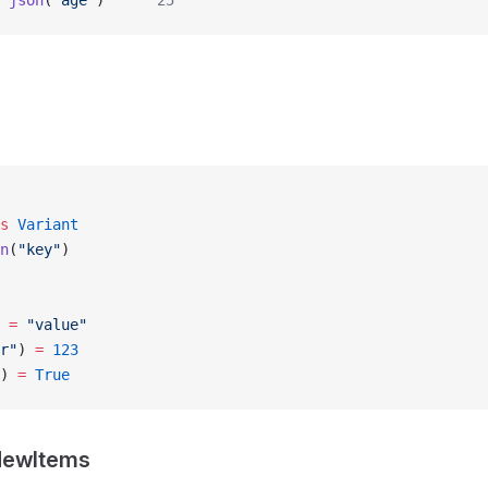
 
json
(
"age"
)    
' 25
s
 Variant
n
(
"key"
)
 
=
 "value"
r"
) 
=
 123
) 
=
 True
NewItems