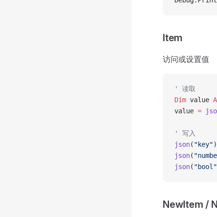
Debug.Print
Item
访问或设置值
' 读取
Dim
 value 
A
value 
=
 jso
' 写入
json
(
"key"
)
json
(
"numbe
json
(
"bool"
NewItem / 