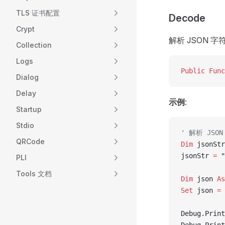
TLS 证书配置
Decode
Crypt
解析 JSON 字
Collection
Logs
Public Func
Dialog
Delay
示例
:
Startup
Stdio
' 解析 JSON
QRCode
Dim
 jsonStr
jsonStr 
=
 "
PLI
Tools 文档
Dim
 json 
As
Set 
json 
=
 
Debug.Print