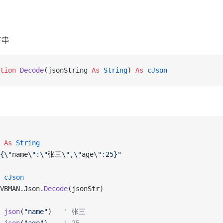
符串
tion 
Decode
(jsonString 
As
 String
) 
As
 cJson
 
As
 String
{\"
name\
":\"
张三\
",\"
age\
":25}"
 cJson
VBMAN.Json.
Decode
(jsonStr)
 
json
(
"name"
)   
' 张三