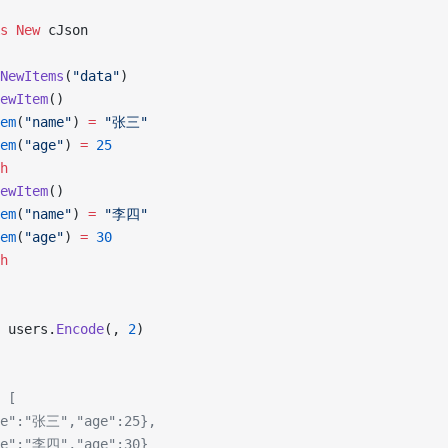
s New 
cJson
NewItems
(
"data"
)
ewItem
()
em
(
"name"
) 
=
 "张三"
em
(
"age"
) 
=
 25
h
ewItem
()
em
(
"name"
) 
=
 "李四"
em
(
"age"
) 
=
 30
h
 users.
Encode
(, 
2
)
 [
me":"张三","age":25},
me":"李四","age":30}