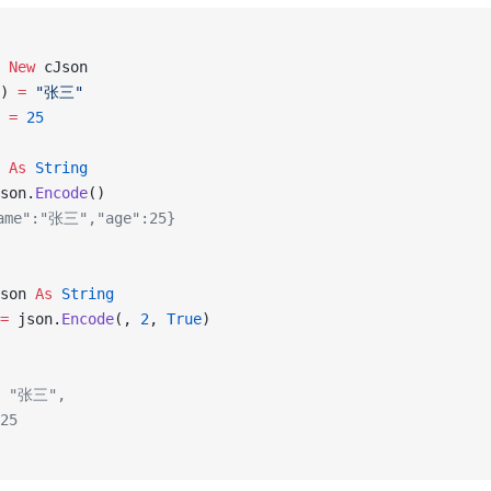
 New 
cJson
) 
=
 "张三"
 
=
 25
 
As
 String
son.
Encode
()
ame":"张三","age":25}
son 
As
 String
=
 json.
Encode
(, 
2
,
 True
)
: "张三",
25