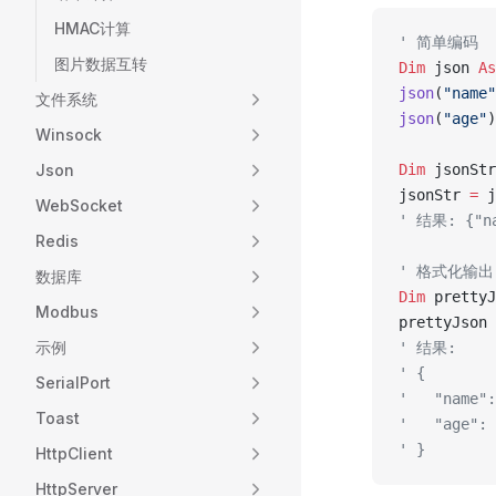
HMAC计算
' 简单编码
图片数据互转
Dim
 json 
As
json
(
"name"
文件系统
json
(
"age"
)
Winsock
Json
Dim
 jsonStr
jsonStr 
=
 j
WebSocket
' 结果: {"n
Redis
' 格式化输出
数据库
Dim
 prettyJ
Modbus
prettyJson 
示例
' 结果:
' {
SerialPort
'   "name"
Toast
'   "age": 
' }
HttpClient
HttpServer