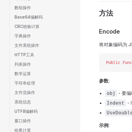
数组操作
方法
Base64编解码
CRC校验计算
Encode
字典操作
将对象编码为 J
文件系统操作
HTTP工具
Public Func
列表操作
数学运算
参数
:
字符串处理
文件流操作
- 要
obj
系统信息
-
Indent
UTF8编解码
UseDoubl
窗口操作
示例
:
哈希计算