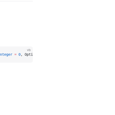
vb
nteger
 =
 0
, Optional UseDoubleQuotes 
As
 Boolean
 =
 True
) 