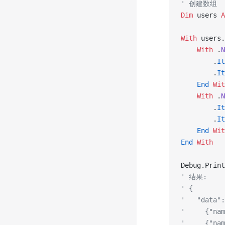
' 创建数组
Dim
 users 
A
With
 users.
    With
 .
N
        .
It
        .
It
    End
 Wit
    With
 .
N
        .
It
        .
It
    End
 Wit
End
 With
Debug.Print
' 结果:
' {
'   "data":
'     {"na
'     {"na