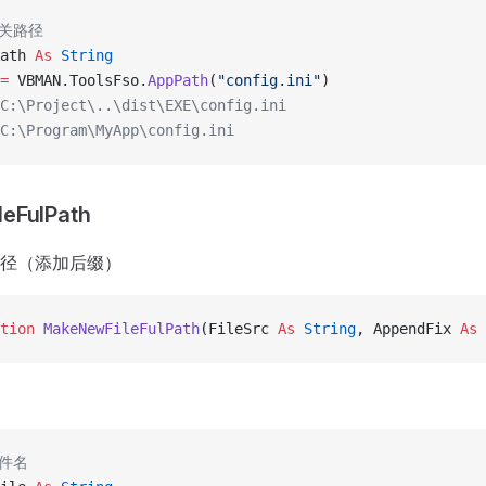
相关路径
ath 
As
 String
=
 VBMAN.ToolsFso.
AppPath
(
"config.ini"
)
\Project\..\dist\EXE\config.ini
\Program\MyApp\config.ini
eFulPath
径（添加后缀）
tion 
MakeNewFileFulPath
(FileSrc 
As
 String
, AppendFix 
As
 
文件名