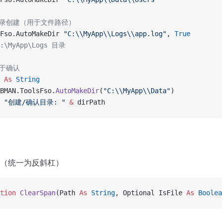
目录创建（用于文件路径）
Fso.AutoMakeDir 
"C:\\MyApp\\Logs\\app.log"
,
 True
\MyApp\Logs 目录
用于确认
 
As
 String
BMAN.ToolsFso.
AutoMakeDir
(
"C:\\MyApp\\Data"
)
 
"创建/确认目录: "
 &
 dirPath
（统一为反斜杠）
tion 
ClearSpan
(Path 
As
 String
, Optional IsFile 
As
 Boolea