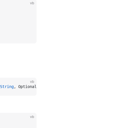
vb
vb
String
, Optional JoinStr 
As
 String
 =
 "_"
) 
As
 String
vb