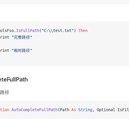
olsFso.
IsFullPath
(
"C:\\test.txt"
) 
Then
rint 
"完整路径"
rint 
"相对路径"
teFullPath
路径
tion 
AutoCompleteFullPath
(Path 
As
 String
, Optional IsFil