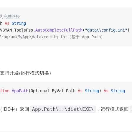
转为完整路径
h 
As
 String
VBMAN.ToolsFso.
AutoCompleteFullPath
(
"data\\config.ini"
)
rogram\MyApp\data\config.ini（基于 App.Path）
支持开发/运行模式切换）
tion 
AppPath
(Optional ByVal Path 
As
 String
) 
As
 String
（IDE中）返回
，运行模式返回
App.Path\..\dist\EXE\