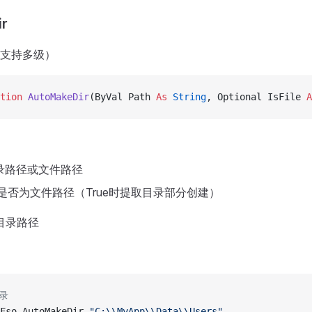
r
支持多级）
tion 
AutoMakeDir
(ByVal Path 
As
 String
, Optional IsFile 
A
目录路径或文件路径
 是否为文件路径（True时提取目录部分创建）
的目录路径
录
Fso.AutoMakeDir 
"C:\\MyApp\\Data\\Users"