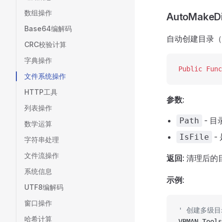
数组操作
AutoMakeDi
Base64编解码
自动创建目录（
CRC校验计算
字典操作
Public Func
文件系统操作
HTTP工具
参数
:
列表操作
- 
Path
数学运算
-
IsFile
字符串处理
文件流操作
返回
: 清理后
系统信息
示例
:
UTF8编解码
窗口操作
' 创建多级目
哈希计算
VBMAN.Tools