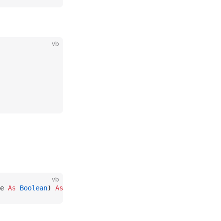
vb
vb
e 
As
 Boolean
) 
As
 String