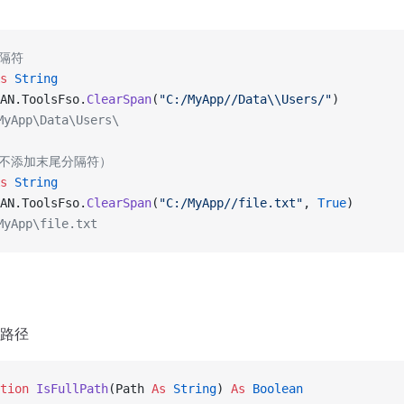
分隔符
s
 String
AN.ToolsFso.
ClearSpan
(
"C:/MyApp//Data\\Users/"
)
yApp\Data\Users\
（不添加末尾分隔符）
s
 String
AN.ToolsFso.
ClearSpan
(
"C:/MyApp//file.txt"
,
 True
)
yApp\file.txt
路径
tion 
IsFullPath
(Path 
As
 String
) 
As
 Boolean