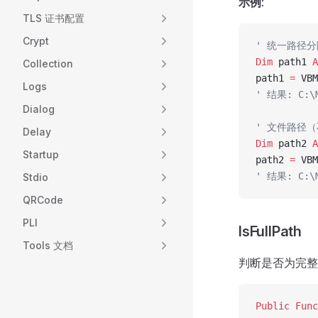
示例
:
TLS 证书配置
Crypt
' 统一路径
Dim
 path1 
A
Collection
path1 
=
 VBM
Logs
' 结果: C:\M
Dialog
' 文件路径
Delay
Dim
 path2 
A
Startup
path2 
=
 VBM
' 结果: C:\M
Stdio
QRCode
PLI
IsFullPath
Tools 文档
判断是否为完整
Public Func