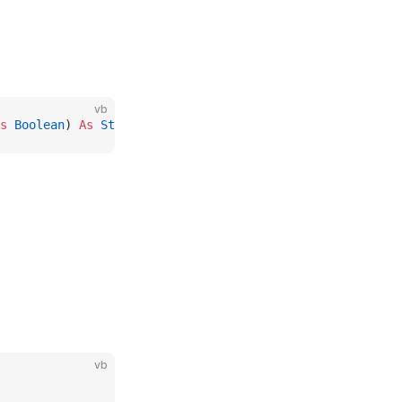
vb
s
 Boolean
) 
As
 String
vb