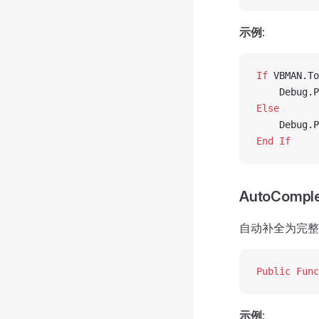
示例
:
If
 VBMAN.To
    Debug.P
Else
    Debug.P
End If
AutoComple
自动补全为完整
Public Func
示例
: