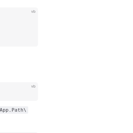
vb
vb
App.Path\