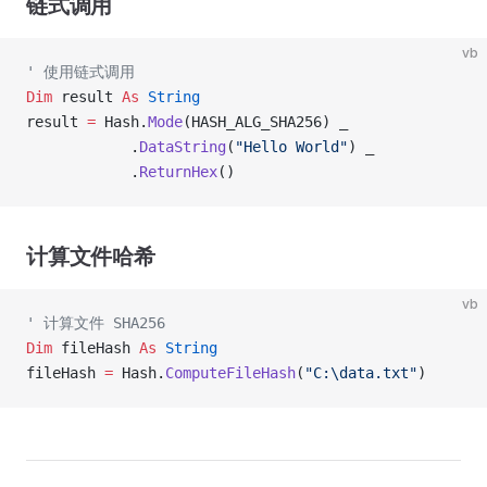
链式调用
vb
' 使用链式调用
Dim
 result 
As
 String
result 
=
 Hash.
Mode
(HASH_ALG_SHA256) _
            .
DataString
(
"Hello World"
) _
            .
ReturnHex
()
计算文件哈希
vb
' 计算文件 SHA256
Dim
 fileHash 
As
 String
fileHash 
=
 Hash.
ComputeFileHash
(
"C:\data.txt"
)