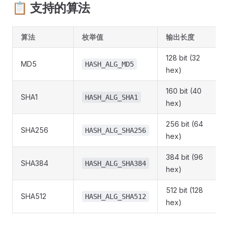
📋 支持的算法
算法
枚举值
输出长度
128 bit (32
MD5
HASH_ALG_MD5
hex)
160 bit (40
SHA1
HASH_ALG_SHA1
hex)
256 bit (64
SHA256
HASH_ALG_SHA256
hex)
384 bit (96
SHA384
HASH_ALG_SHA384
hex)
512 bit (128
SHA512
HASH_ALG_SHA512
hex)