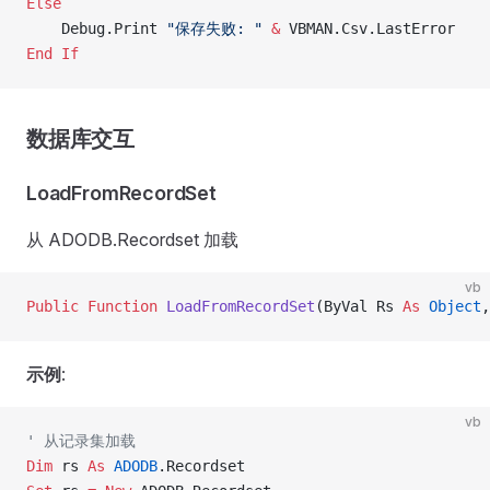
Else
    Debug.Print 
"保存失败: "
 &
 VBMAN.Csv.LastError
End If
数据库交互
LoadFromRecordSet
从 ADODB.Recordset 加载
vb
Public Function 
LoadFromRecordSet
(ByVal Rs 
As
 Object
,
示例
:
vb
' 从记录集加载
Dim
 rs 
As
 ADODB
.Recordset