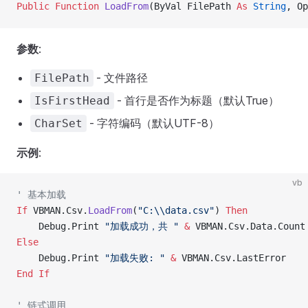
Public Function 
LoadFrom
(ByVal FilePath 
As
 String
, Op
参数
:
- 文件路径
FilePath
- 首行是否作为标题（默认True）
IsFirstHead
- 字符编码（默认UTF-8）
CharSet
示例
:
vb
' 基本加载
If
 VBMAN.Csv.
LoadFrom
(
"C:\\data.csv"
) 
Then
    Debug.Print 
"加载成功，共 "
 &
 VBMAN.Csv.Data.Count
Else
    Debug.Print 
"加载失败: "
 &
 VBMAN.Csv.LastError
End If
' 链式调用