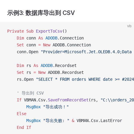
示例3: 数据库导出到 CSV
vb
Private Sub 
ExportToCsv
()
    Dim
 conn 
As
 ADODB
.Connection
    Set 
conn 
= New 
ADODB.Connection
    conn.Open 
"Provider=Microsoft.Jet.OLEDB.4.0;Data 
    Dim
 rs 
As
 ADODB
.Recordset
    Set 
rs 
= New 
ADODB.Recordset
    rs.Open 
"SELECT * FROM orders WHERE date >= #2024
    ' 导出到 CSV
    If
 VBMAN.Csv.
SaveFromRecordSet
(rs, 
"C:\\orders_20
        MsgBox
 "导出成功！"
    Else
        MsgBox
 "导出失败: "
 &
 VBMAN.Csv.LastError
    End If