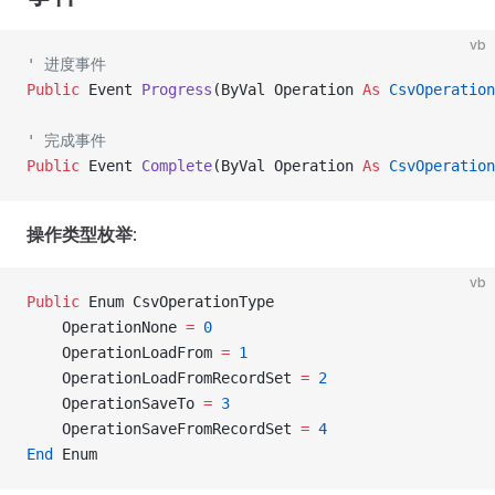
vb
' 进度事件
Public
 Event 
Progress
(ByVal Operation 
As
 CsvOperation
' 完成事件
Public
 Event 
Complete
(ByVal Operation 
As
 CsvOperation
操作类型枚举
:
vb
Public
 Enum CsvOperationType
    OperationNone 
=
 0
    OperationLoadFrom 
=
 1
    OperationLoadFromRecordSet 
=
 2
    OperationSaveTo 
=
 3
    OperationSaveFromRecordSet 
=
 4
End
 Enum