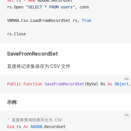
Set 
rs 
= New 
ADODB.Recordset
rs.Open 
"SELECT * FROM users"
, conn
VBMAN.Csv.LoadFromRecordSet rs,
 True
rs.Close
SaveFromRecordSet
直接将记录集保存为 CSV 文件
vb
Public Function 
SaveFromRecordSet
(ByVal Rs 
As
 Object
,
示例
:
vb
' 直接将查询结果导出为 CSV
Dim
 rs 
As
 ADODB
.Recordset