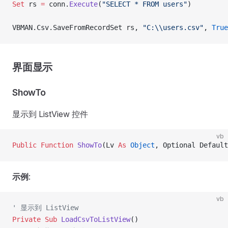
Set 
rs 
=
 conn.
Execute
(
"SELECT * FROM users"
)
VBMAN.Csv.SaveFromRecordSet rs, 
"C:\\users.csv"
,
 True
界面显示
ShowTo
显示到 ListView 控件
vb
Public Function 
ShowTo
(Lv 
As
 Object
, Optional Default
示例
:
vb
' 显示到 ListView
Private Sub 
LoadCsvToListView
()