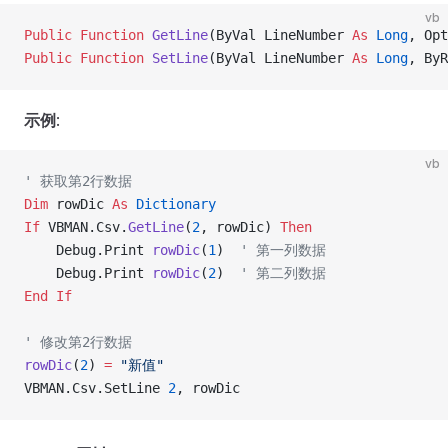
vb
Public Function 
GetLine
(ByVal LineNumber 
As
 Long
, Opt
Public Function 
SetLine
(ByVal LineNumber 
As
 Long
, ByR
示例
:
vb
' 获取第2行数据
Dim
 rowDic 
As
 Dictionary
If
 VBMAN.Csv.
GetLine
(
2
, rowDic) 
Then
    Debug.Print 
rowDic
(
1
)  
' 第一列数据
    Debug.Print 
rowDic
(
2
)  
' 第二列数据
End If
' 修改第2行数据
rowDic
(
2
) 
=
 "新值"
VBMAN.Csv.SetLine 
2
, rowDic