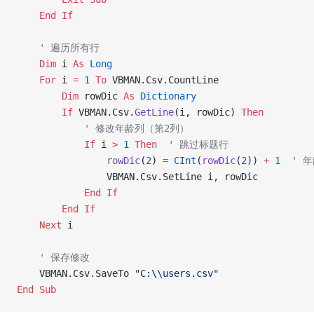
    End If
    ' 遍历所有行
    Dim
 i 
As
 Long
    For
 i 
=
 1
 To
 VBMAN.Csv.CountLine
        Dim
 rowDic 
As
 Dictionary
        If
 VBMAN.Csv.
GetLine
(i, rowDic) 
Then
            ' 修改年龄列（第2列）
            If
 i 
>
 1
 Then
  ' 跳过标题行
                rowDic
(
2
) 
=
 CInt
(
rowDic
(
2
)) 
+
 1
  ' 
                VBMAN.Csv.SetLine i, rowDic
            End If
        End If
    Next
 i
    ' 保存修改
    VBMAN.Csv.SaveTo 
"C:\\users.csv"
End Sub