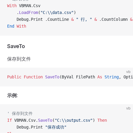
With
 VBMAN.Csv
    .
LoadFrom
(
"C:\\data.csv"
)
    Debug.Print .CountLine 
&
 " 行, "
 &
 .CountColumn 
&
End
 With
SaveTo
保存到文件
vb
Public Function 
SaveTo
(ByVal FilePath 
As
 String
, Opti
示例
:
vb
' 保存到文件
If
 VBMAN.Csv.
SaveTo
(
"C:\\output.csv"
) 
Then
    Debug.Print 
"保存成功"