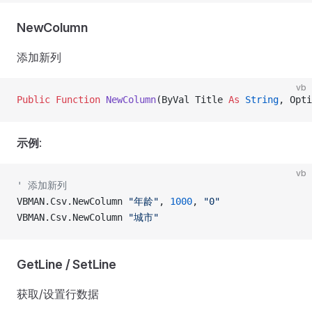
NewColumn
添加新列
vb
Public Function 
NewColumn
(ByVal Title 
As
 String
, Opti
示例
:
vb
' 添加新列
VBMAN.Csv.NewColumn 
"年龄"
, 
1000
, 
"0"
VBMAN.Csv.NewColumn 
"城市"
GetLine / SetLine
获取/设置行数据