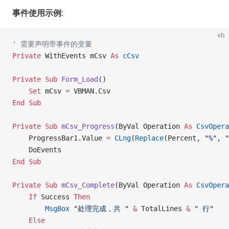
事件使用示例
:
vb
' 需要声明带事件的变量
Private
 WithEvents mCsv 
As
 cCsv
Private Sub 
Form_Load
()
    Set 
mCsv 
=
 VBMAN.Csv
End Sub
Private Sub 
mCsv_Progress
(ByVal Operation 
As
 CsvOpera
    ProgressBar1.Value 
=
 CLng
(
Replace
(Percent, 
"%"
, 
"
    DoEvents
End Sub
Private Sub 
mCsv_Complete
(ByVal Operation 
As
 CsvOpera
    If
 Success 
Then
        MsgBox
 "处理完成，共 "
 &
 TotalLines 
&
 " 行"
    Else