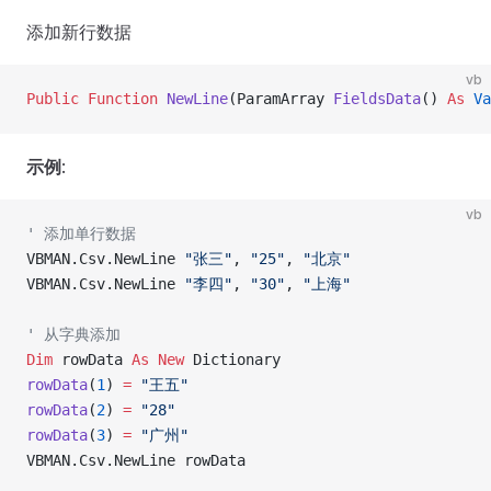
添加新行数据
vb
Public Function 
NewLine
(ParamArray 
FieldsData
() 
As
 Va
示例
:
vb
' 添加单行数据
VBMAN.Csv.NewLine 
"张三"
, 
"25"
, 
"北京"
VBMAN.Csv.NewLine 
"李四"
, 
"30"
, 
"上海"
' 从字典添加
Dim
 rowData 
As New 
Dictionary
rowData
(
1
) 
=
 "王五"
rowData
(
2
) 
=
 "28"
rowData
(
3
) 
=
 "广州"
VBMAN.Csv.NewLine rowData