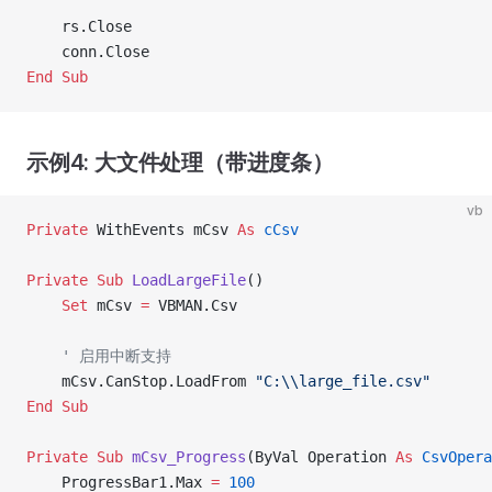
    rs.Close
    conn.Close
End Sub
示例4: 大文件处理（带进度条）
vb
Private
 WithEvents mCsv 
As
 cCsv
Private Sub 
LoadLargeFile
()
    Set 
mCsv 
=
 VBMAN.Csv
    ' 启用中断支持
    mCsv.CanStop.LoadFrom 
"C:\\large_file.csv"
End Sub
Private Sub 
mCsv_Progress
(ByVal Operation 
As
 CsvOpera
    ProgressBar1.Max 
=
 100