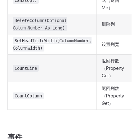
式（返回
CanStop()
Me）
DeleteColumn(Optional
删除列
ColumnNumber As Long)
SetHeadTitleWidth(ColumnNumber,
设置列宽
ColumnWidth)
返回行数
（Property
CountLine
Get）
返回列数
（Property
CountColumn
Get）
事件