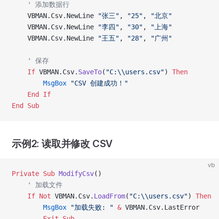
    ' 添加数据行
    VBMAN.Csv.NewLine 
"张三"
, 
"25"
, 
"北京"
    VBMAN.Csv.NewLine 
"李四"
, 
"30"
, 
"上海"
    VBMAN.Csv.NewLine 
"王五"
, 
"28"
, 
"广州"
    ' 保存
    If
 VBMAN.Csv.
SaveTo
(
"C:\\users.csv"
) 
Then
        MsgBox
 "CSV 创建成功！"
    End If
End Sub
示例2: 读取并修改 CSV
vb
Private Sub 
ModifyCsv
()
    ' 加载文件
    If
 Not
 VBMAN.Csv.
LoadFrom
(
"C:\\users.csv"
) 
Then
        MsgBox
 "加载失败: "
 &
 VBMAN.Csv.LastError
        Exit Sub